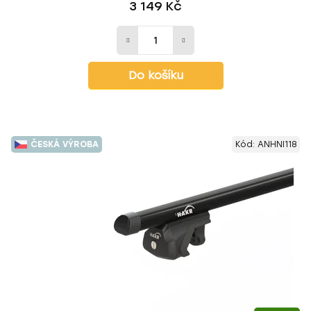
3 149 Kč
Do košíku
ČESKÁ VÝROBA
Kód:
ANHNI118