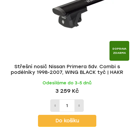
p
o
r
d
o
u
d
k
u
t
k
ů
t
DOPRAVA
ZDARMA
ů
Střešní nosič Nissan Primera 5dv. Combi s
podélníky 1998-2007, WING BLACK tyč | HAKR
Odesíláme do 3-5 dnů
3 259 Kč
Do košíku