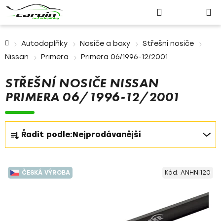
Nákupn
Přejít
Hledat
Přihlášení
na
košík
obsah
Domů
Autodoplňky
Nosiče a boxy
Střešní nosiče
Nissan
Primera
Primera 06/1996-12/2001
STŘEŠNÍ NOSIČE NISSAN
PRIMERA 06/1996-12/2001
Ř
Řadit podle:
Nejprodávanější
a
z
V
e
ČESKÁ VÝROBA
Kód:
ANHNI120
ý
n
p
í
i
p
s
r