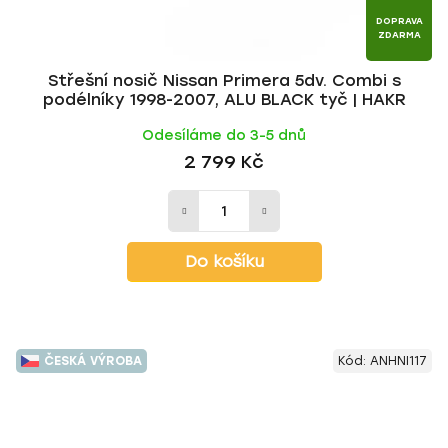
DOPRAVA
ZDARMA
Střešní nosič Nissan Primera 5dv. Combi s
podélníky 1998-2007, ALU BLACK tyč | HAKR
Odesíláme do 3-5 dnů
2 799 Kč
Do košíku
ČESKÁ VÝROBA
Kód:
ANHNI117