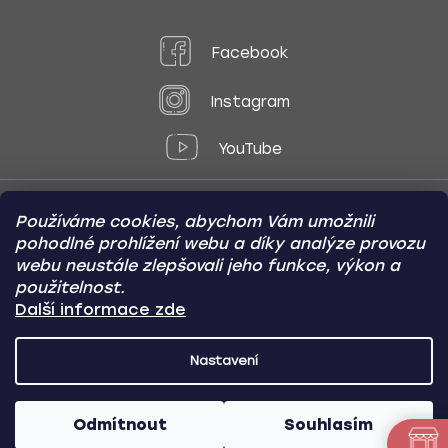
Facebook
Instagram
YouTube
Používáme cookies, abychom Vám umožnili
Způsoby platby:
pohodlné prohlížení webu a díky analýze provozu
Online
Převod
Dobírka
webu neustále zlepšovali jeho funkce, výkon a
použitelnost.
Způsoby dopravy:
Další informace zde
Nastavení
CARVIN AUTODOPLŇKY
Copyright (c) 2012 -
2026
- Všechna
práva vyhrazena
Odmítnout
Souhlasím
Vytvořil Shoptet
/
Nakódoval Pavel Kuneš