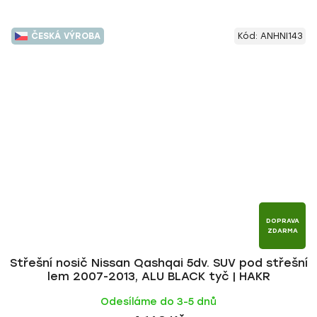
ČESKÁ VÝROBA
Kód:
ANHNI143
DOPRAVA
ZDARMA
Střešní nosič Nissan Qashqai 5dv. SUV pod střešní
lem 2007-2013, ALU BLACK tyč | HAKR
Odesíláme do 3-5 dnů