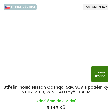
ČESKÁ VÝROBA
Kód:
ANHNI149
DOPRAVA
ZDARMA
Střešní nosič Nissan Qashqai 5dv. SUV s podélníky
2007-2013, WING ALU tyč | HAKR
Odesíláme do 3-5 dnů
3 149 Kč