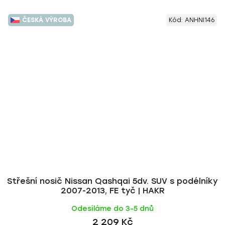
ČESKÁ VÝROBA
Kód:
ANHNI146
Střešní nosič Nissan Qashqai 5dv. SUV s podélníky
2007-2013, FE tyč | HAKR
Odesíláme do 3-5 dnů
2 209 Kč