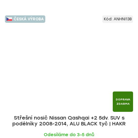
ČESKÁ VÝROBA
Kód:
ANHNI138
DOPRAVA
ZDARMA
Střešní nosič Nissan Qashqai +2 5dv. SUV s
podélníky 2008-2014, ALU BLACK tyč | HAKR
Odesíláme do 3-5 dnů