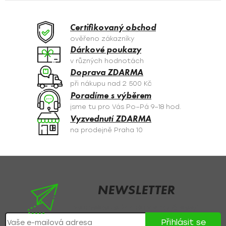
á
d
a
Certifikovaný obchod
c
ověřeno zákazníky
í
Dárkové poukazy
p
v různých hodnotách
r
Doprava ZDARMA
v
při nákupu nad 2 500 Kč
k
Poradíme s výběrem
y
jsme tu pro Vás Po–Pá 9–18 hod.
v
Vyzvednutí ZDARMA
ý
na prodejně Praha 10
p
i
s
Z
u
á
p
NEWSLETTER
a
Nezmeškejte žádné novinky či slevy!
t
Přihlásit se