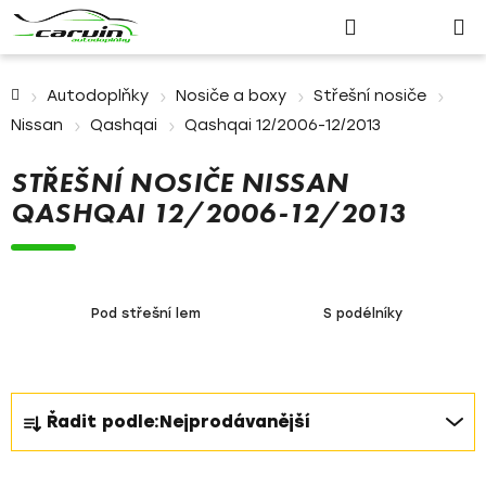
Nákupn
Přejít
Hledat
Přihlášení
na
košík
obsah
Domů
Autodoplňky
Nosiče a boxy
Střešní nosiče
Nissan
Qashqai
Qashqai 12/2006-12/2013
STŘEŠNÍ NOSIČE NISSAN
QASHQAI 12/2006-12/2013
Pod střešní lem
S podélníky
Ř
Řadit podle:
Nejprodávanější
a
z