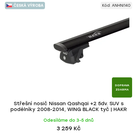
V
e
ČESKÁ VÝROBA
Kód:
ANHNI140
ý
n
p
í
i
p
s
r
p
o
r
d
o
u
d
k
u
t
k
ů
t
DOPRAVA
ZDARMA
ů
Střešní nosič Nissan Qashqai +2 5dv. SUV s
podélníky 2008-2014, WING BLACK tyč | HAKR
Odesíláme do 3-5 dnů
3 259 Kč