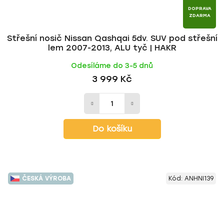
DOPRAVA
ZDARMA
Střešní nosič Nissan Qashqai 5dv. SUV pod střešní
lem 2007-2013, ALU tyč | HAKR
Odesíláme do 3-5 dnů
3 999 Kč
Do košíku
ČESKÁ VÝROBA
Kód:
ANHNI139