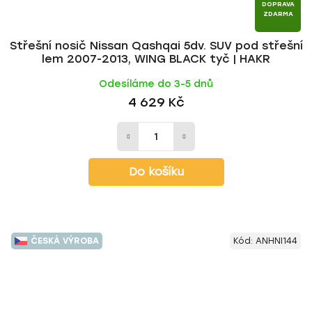
DOPRAVA
ZDARMA
Střešní nosič Nissan Qashqai 5dv. SUV pod střešní
lem 2007-2013, WING BLACK tyč | HAKR
Odesíláme do 3-5 dnů
4 629 Kč
Do košíku
ČESKÁ VÝROBA
Kód:
ANHNI144