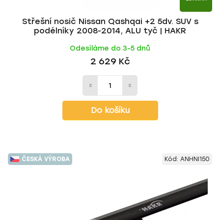
Střešní nosič Nissan Qashqai +2 5dv. SUV s
podélníky 2008-2014, ALU tyč | HAKR
Odesíláme do 3-5 dnů
2 629 Kč
Do košíku
ČESKÁ VÝROBA
Kód:
ANHNI150