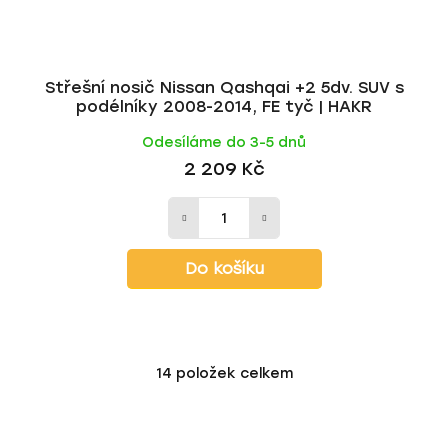
Střešní nosič Nissan Qashqai +2 5dv. SUV s
podélníky 2008-2014, FE tyč | HAKR
Odesíláme do 3-5 dnů
2 209 Kč
Do košíku
14
položek celkem
O
v
l