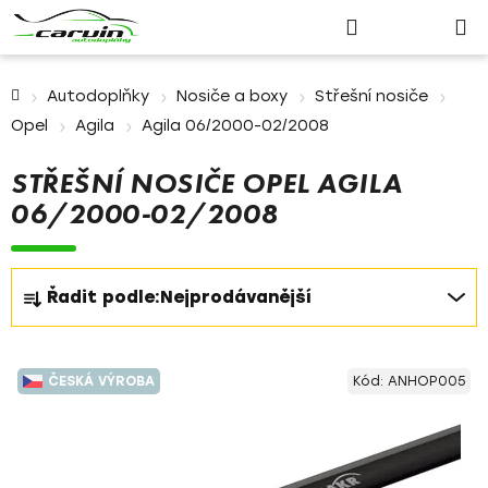
Nákupn
Přejít
Hledat
Přihlášení
na
košík
obsah
Domů
Autodoplňky
Nosiče a boxy
Střešní nosiče
Opel
Agila
Agila 06/2000-02/2008
STŘEŠNÍ NOSIČE OPEL AGILA
06/2000-02/2008
Ř
Řadit podle:
Nejprodávanější
a
z
V
e
ČESKÁ VÝROBA
Kód:
ANHOP005
ý
n
p
í
i
p
s
r