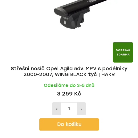
p
o
r
d
o
u
d
k
u
t
k
ů
t
DOPRAVA
ZDARMA
ů
Střešní nosič Opel Agila 5dv. MPV s podélníky
2000-2007, WING BLACK tyč | HAKR
Odesíláme do 3-5 dnů
3 259 Kč
Do košíku