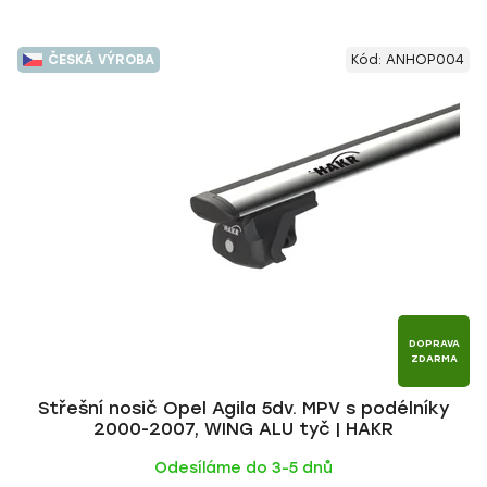
ČESKÁ VÝROBA
Kód:
ANHOP004
DOPRAVA
ZDARMA
Střešní nosič Opel Agila 5dv. MPV s podélníky
2000-2007, WING ALU tyč | HAKR
Odesíláme do 3-5 dnů