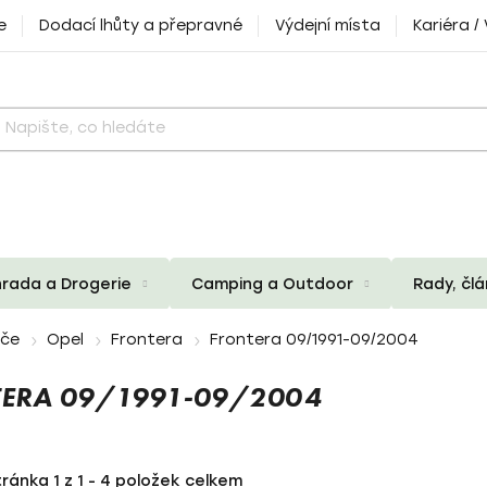
e
Dodací lhůty a přepravné
Výdejní místa
Kariéra /
rada a Drogerie
Camping a Outdoor
Rady, čl
iče
Opel
Frontera
Frontera 09/1991-09/2004
TERA 09/1991-09/2004
tránka
1
z
1
-
4
položek celkem