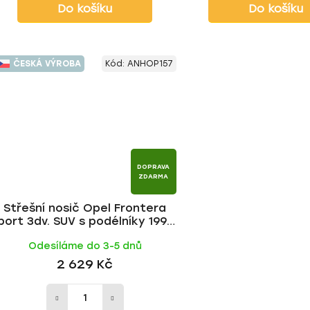
Do košíku
Do košíku
ČESKÁ VÝROBA
Kód:
ANHOP157
DOPRAVA
ZDARMA
Střešní nosič Opel Frontera
port 3dv. SUV s podélníky 1992-
2004, ALU tyč | HAKR
Odesíláme do 3-5 dnů
2 629 Kč