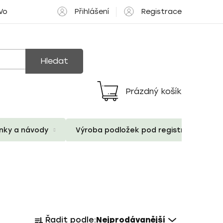
Přihlášení
Registrace
 Volné pozice
Hledat
Prázdný košík
Nákupní
košík
ánky a návody
Výroba podložek pod registrační znač
Ř
Řadit podle:
Nejprodávanější