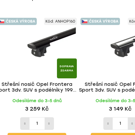
ČESKÁ VÝROBA
Kód:
ANHOP160
ČESKÁ VÝROBA
Kó
DOPRAVA
ZDARMA
Střešní nosič Opel Frontera
Střešní nosič Opel 
port 3dv. SUV s podélníky 1992-
Sport 3dv. SUV s podé
2004, WING BLACK tyč | HAKR
2004, WING ALU ty
Odesíláme do 3-5 dnů
Odesíláme do 3-
3 259 Kč
3 149 Kč