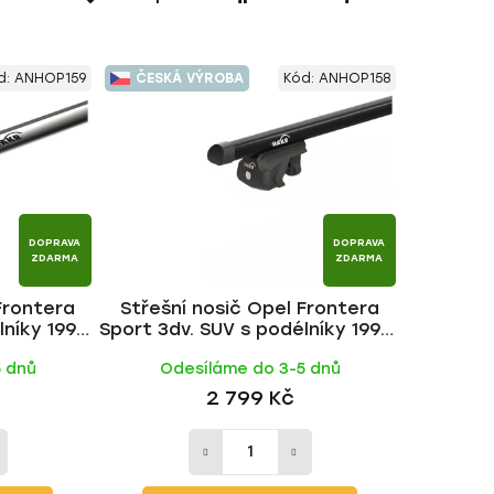
a
z
e
d:
ANHOP159
ČESKÁ VÝROBA
Kód:
ANHOP158
n
í
p
r
o
d
DOPRAVA
DOPRAVA
u
ZDARMA
ZDARMA
k
Frontera
Střešní nosič Opel Frontera
t
lníky 1992-
Sport 3dv. SUV s podélníky 1992-
ů
č | HAKR
2004, ALU BLACK tyč | HAKR
5 dnů
Odesíláme do 3-5 dnů
2 799 Kč