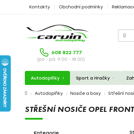
Přejít
Kontakty
Obchodní podmínky
Reklamac
na
obsah
608 822 777
(po - pá: 9:00 - 18:00)
Autodoplňky
Sport a Hračky
Zah
Domů
Autodoplňky
Nosiče a boxy
Střešní nos
STŘEŠNÍ NOSIČE OPEL FRON
P
K
Přeskočit
S
a