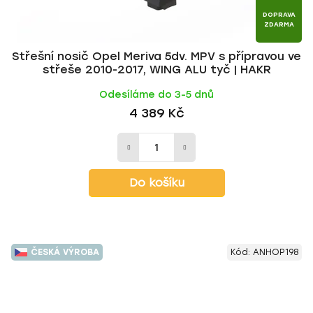
DOPRAVA
ZDARMA
Střešní nosič Opel Meriva 5dv. MPV s přípravou ve
střeše 2010-2017, WING ALU tyč | HAKR
Odesíláme do 3-5 dnů
4 389 Kč
Do košíku
ČESKÁ VÝROBA
Kód:
ANHOP198