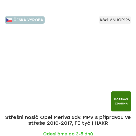
ČESKÁ VÝROBA
Kód:
ANHOP196
DOPRAVA
ZDARMA
Střešní nosič Opel Meriva 5dv. MPV s přípravou ve
střeše 2010-2017, FE tyč | HAKR
Odesíláme do 3-5 dnů