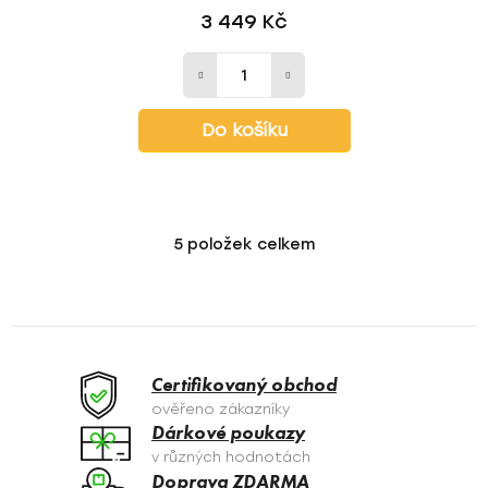
3 449 Kč
Do košíku
5
položek celkem
O
v
l
á
d
a
Certifikovaný obchod
c
ověřeno zákazníky
í
Dárkové poukazy
p
v různých hodnotách
r
Doprava ZDARMA