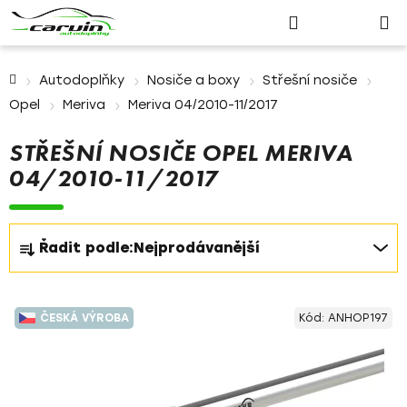
Nákupn
Přejít
Hledat
Přihlášení
na
košík
obsah
Domů
Autodoplňky
Nosiče a boxy
Střešní nosiče
Opel
Meriva
Meriva 04/2010-11/2017
STŘEŠNÍ NOSIČE OPEL MERIVA
04/2010-11/2017
Ř
Řadit podle:
Nejprodávanější
a
z
V
e
ČESKÁ VÝROBA
Kód:
ANHOP197
ý
n
p
í
i
p
s
r