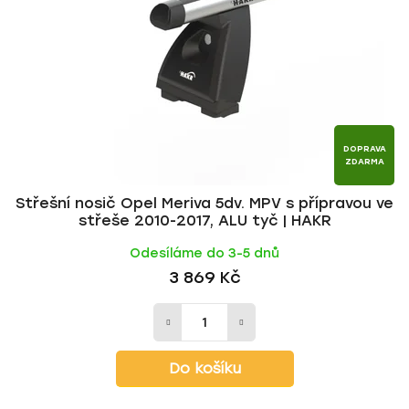
p
o
r
d
o
u
d
k
u
t
k
ů
t
DOPRAVA
ZDARMA
ů
Střešní nosič Opel Meriva 5dv. MPV s přípravou ve
střeše 2010-2017, ALU tyč | HAKR
Odesíláme do 3-5 dnů
3 869 Kč
Do košíku