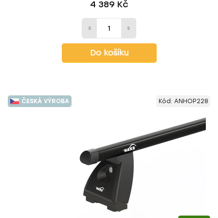
4 389 Kč
Do košíku
ČESKÁ VÝROBA
Kód:
ANHOP228