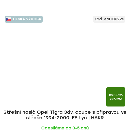
ČESKÁ VÝROBA
Kód:
ANHOP226
DOPRAVA
ZDARMA
Střešní nosič Opel Tigra 3dv. coupe s přípravou ve
střeše 1994-2000, FE tyč | HAKR
Odesíláme do 3-5 dnů