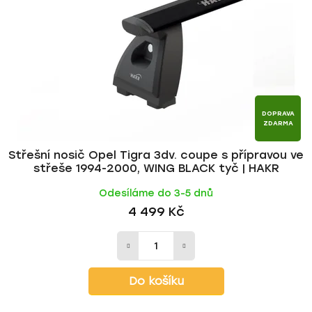
p
o
r
d
o
u
d
k
u
t
k
ů
t
DOPRAVA
ZDARMA
ů
Střešní nosič Opel Tigra 3dv. coupe s přípravou ve
střeše 1994-2000, WING BLACK tyč | HAKR
Odesíláme do 3-5 dnů
4 499 Kč
Do košíku