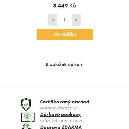
3 449 Kč
Do košíku
5
položek celkem
O
v
l
á
d
a
Certifikovaný obchod
c
ověřeno zákazníky
í
Dárkové poukazy
p
v různých hodnotách
r
Doprava ZDARMA