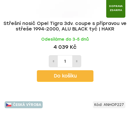
DOPRAVA
ZDARMA
Střešní nosič Opel Tigra 3dv. coupe s přípravou ve
střeše 1994-2000, ALU BLACK tyč | HAKR
Odesíláme do 3-5 dnů
4 039 Kč
Do košíku
ČESKÁ VÝROBA
Kód:
ANHOP227