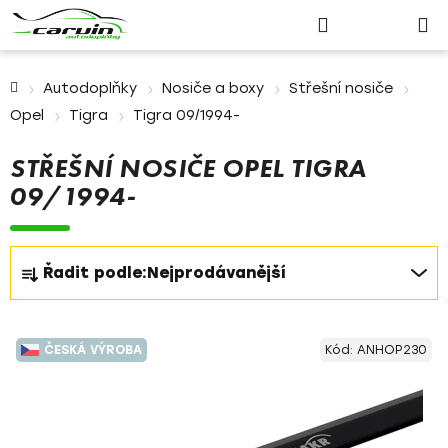
Nákupn
Přejít
Hledat
Přihlášení
na
košík
obsah
Domů
Autodoplňky
Nosiče a boxy
Střešní nosiče
Opel
Tigra
Tigra 09/1994-
STŘEŠNÍ NOSIČE OPEL TIGRA
09/1994-
Ř
Řadit podle:
Nejprodávanější
a
z
V
e
ČESKÁ VÝROBA
Kód:
ANHOP230
ý
n
p
í
i
p
s
r