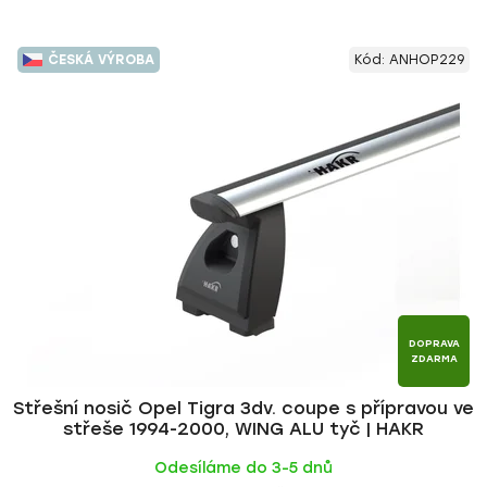
ČESKÁ VÝROBA
Kód:
ANHOP229
DOPRAVA
ZDARMA
Střešní nosič Opel Tigra 3dv. coupe s přípravou ve
střeše 1994-2000, WING ALU tyč | HAKR
Odesíláme do 3-5 dnů