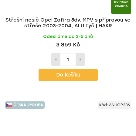
DOPRAVA
ZDARMA
Střešní nosič Opel Zafira 5dv. MPV s přípravou ve
střeše 2003-2004, ALU tyč | HAKR
Odesíláme do 3-5 dnů
3 869 Kč
Do košíku
ČESKÁ VÝROBA
Kód:
ANHOP286