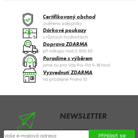
á
d
a
Certifikovaný obchod
c
ověřeno zákazníky
í
Dárkové poukazy
p
v různých hodnotách
r
Doprava ZDARMA
v
při nákupu nad 2 500 Kč
k
Poradíme s výběrem
y
jsme tu pro Vás Po–Pá 9–18 hod.
v
Vyzvednutí ZDARMA
ý
na prodejně Praha 10
p
i
s
Z
u
á
p
NEWSLETTER
a
Nezmeškejte žádné novinky či slevy!
t
Přihlásit se