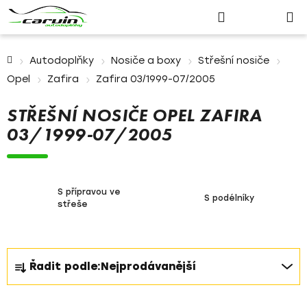
Nákupn
Přejít
Hledat
Přihlášení
na
košík
obsah
Domů
Autodoplňky
Nosiče a boxy
Střešní nosiče
Opel
Zafira
Zafira 03/1999-07/2005
STŘEŠNÍ NOSIČE OPEL ZAFIRA
03/1999-07/2005
S přípravou ve
S podélníky
střeše
Ř
Řadit podle:
Nejprodávanější
a
z