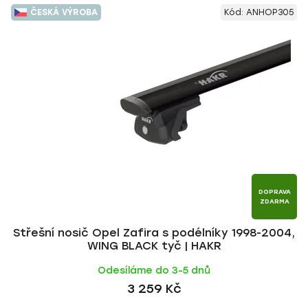
V
e
ČESKÁ VÝROBA
Kód:
ANHOP305
ý
n
p
í
i
p
s
r
p
o
r
d
o
u
d
k
u
t
k
ů
t
DOPRAVA
ZDARMA
ů
Střešní nosič Opel Zafira s podélníky 1998-2004,
WING BLACK tyč | HAKR
Odesíláme do 3-5 dnů
3 259 Kč