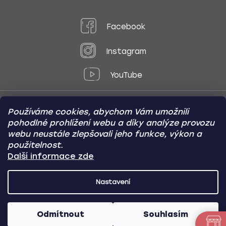
Facebook
Instagram
YouTube
Používáme cookies, abychom Vám umožnili
Způsoby platby:
pohodlné prohlížení webu a díky analýze provozu
Online
Převod
Dobírka
webu neustále zlepšovali jeho funkce, výkon a
použitelnost.
Způsoby dopravy:
Další informace zde
Nastavení
CARVIN AUTODOPLŇKY
Copyright (c) 2012 -
2026
- Všechna
práva vyhrazena
Odmítnout
Souhlasím
Vytvořil Shoptet
/
Nakódoval Pavel Kuneš