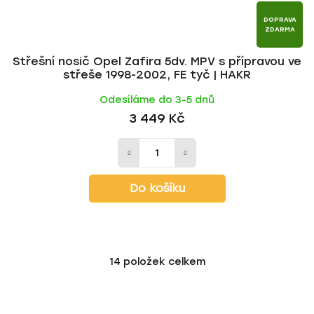
DOPRAVA
ZDARMA
Střešní nosič Opel Zafira 5dv. MPV s přípravou ve
střeše 1998-2002, FE tyč | HAKR
Odesíláme do 3-5 dnů
3 449 Kč
Do košíku
14
položek celkem
O
v
l