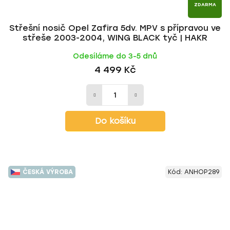
ZDARMA
Střešní nosič Opel Zafira 5dv. MPV s přípravou ve
střeše 2003-2004, WING BLACK tyč | HAKR
Odesíláme do 3-5 dnů
4 499 Kč
Do košíku
ČESKÁ VÝROBA
Kód:
ANHOP289