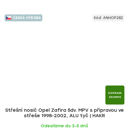
ČESKÁ VÝROBA
Kód:
ANHOP282
DOPRAVA
ZDARMA
Střešní nosič Opel Zafira 5dv. MPV s přípravou ve
střeše 1998-2002, ALU tyč | HAKR
Odesíláme do 3-5 dnů