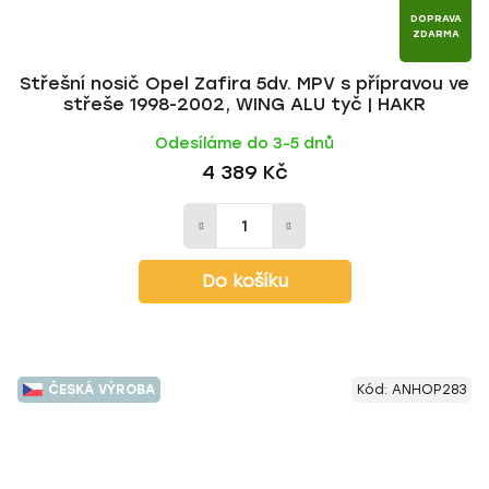
DOPRAVA
ZDARMA
Střešní nosič Opel Zafira 5dv. MPV s přípravou ve
střeše 1998-2002, WING ALU tyč | HAKR
Odesíláme do 3-5 dnů
4 389 Kč
Do košíku
ČESKÁ VÝROBA
Kód:
ANHOP283