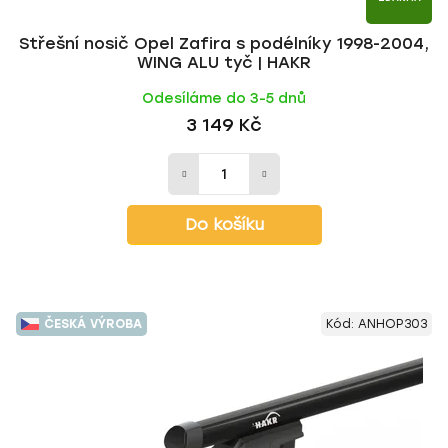
Střešní nosič Opel Zafira s podélníky 1998-2004,
WING ALU tyč | HAKR
Odesíláme do 3-5 dnů
3 149 Kč
Do košíku
ČESKÁ VÝROBA
Kód:
ANHOP303