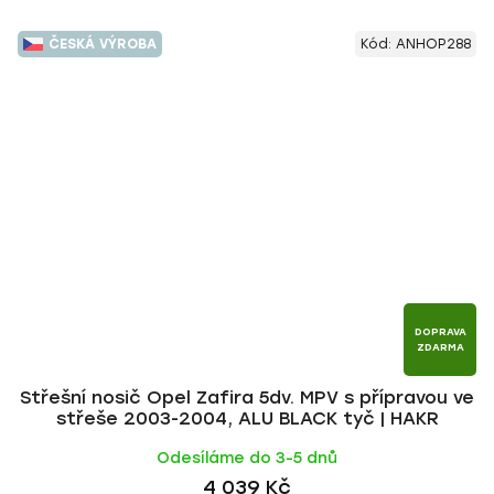
ČESKÁ VÝROBA
Kód:
ANHOP288
DOPRAVA
ZDARMA
Střešní nosič Opel Zafira 5dv. MPV s přípravou ve
střeše 2003-2004, ALU BLACK tyč | HAKR
Odesíláme do 3-5 dnů
4 039 Kč