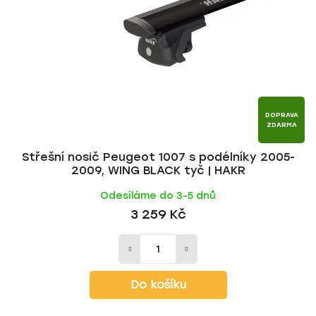
p
o
r
d
o
u
d
k
u
t
k
ů
t
DOPRAVA
ZDARMA
ů
Střešní nosič Peugeot 1007 s podélníky 2005-
2009, WING BLACK tyč | HAKR
Odesíláme do 3-5 dnů
3 259 Kč
Do košíku