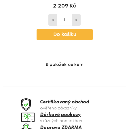
2 209 Kč
Do košíku
5
položek celkem
O
v
l
á
d
a
Certifikovaný obchod
c
ověřeno zákazníky
í
Dárkové poukazy
p
v různých hodnotách
r
Doprava ZDARMA