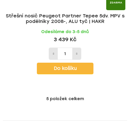
ZDARMA
Střešní nosič Peugeot Partner Tepee 5dv. MPV s
podélníky 2008-, ALU tyč | HAKR
Odesíláme do 3-5 dnů
3 439 Kč
Do košíku
5
položek celkem
O
v
l
á
d