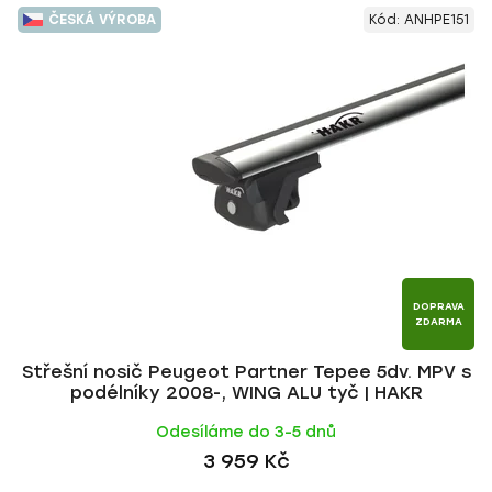
V
e
ČESKÁ VÝROBA
Kód:
ANHPE151
ý
n
p
í
i
p
s
r
p
o
r
d
o
u
d
k
u
t
k
ů
t
DOPRAVA
ZDARMA
ů
Střešní nosič Peugeot Partner Tepee 5dv. MPV s
podélníky 2008-, WING ALU tyč | HAKR
Odesíláme do 3-5 dnů
3 959 Kč