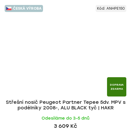
ČESKÁ VÝROBA
Kód:
ANHPE150
DOPRAVA
ZDARMA
Střešní nosič Peugeot Partner Tepee 5dv. MPV s
podélníky 2008-, ALU BLACK tyč | HAKR
Odesíláme do 3-5 dnů
3 609 Kč