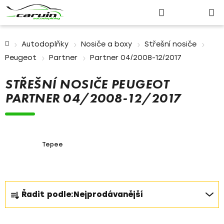
Nákupn
Přejít
Hledat
Přihlášení
na
košík
obsah
Domů
Autodoplňky
Nosiče a boxy
Střešní nosiče
Peugeot
Partner
Partner 04/2008-12/2017
STŘEŠNÍ NOSIČE PEUGEOT
PARTNER 04/2008-12/2017
Tepee
Ř
Řadit podle:
Nejprodávanější
a
z