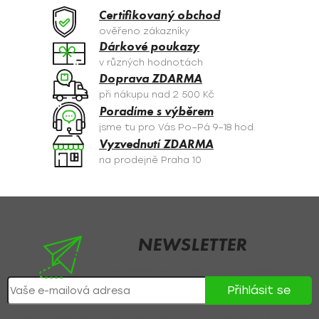
a
Certifikovaný obchod
c
ověřeno zákazníky
í
Dárkové poukazy
p
v různých hodnotách
r
Doprava ZDARMA
v
při nákupu nad 2 500 Kč
k
Poradíme s výběrem
y
jsme tu pro Vás Po–Pá 9–18 hod.
v
Vyzvednutí ZDARMA
ý
na prodejně Praha 10
p
i
s
Z
u
á
p
NEWSLETTER
a
Nezmeškejte žádné novinky či slevy!
t
Přihlásit se
í
Přihlášením souhlasíte se
zpracováním osobních údajů
.