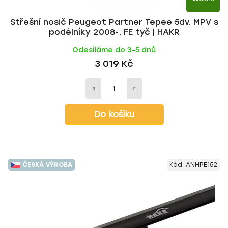
Střešní nosič Peugeot Partner Tepee 5dv. MPV s
podélníky 2008-, FE tyč | HAKR
Odesíláme do 3-5 dnů
3 019 Kč
Do košíku
ČESKÁ VÝROBA
Kód:
ANHPE152