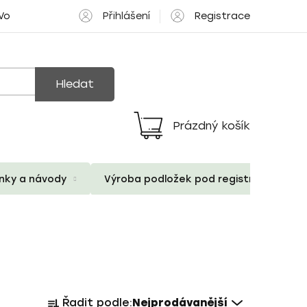
Přihlášení
Registrace
 Volné pozice
Hledat
Prázdný košík
Nákupní
košík
ánky a návody
Výroba podložek pod registrační znač
Ř
Řadit podle:
Nejprodávanější