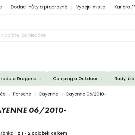
e
Dodací lhůty a přepravné
Výdejní místa
Kariéra /
rada a Drogerie
Camping a Outdoor
Rady, čl
iče
Porsche
Cayenne
Cayenne 06/2010-
AYENNE 06/2010-
tránka
1
z
1
-
2
položek celkem