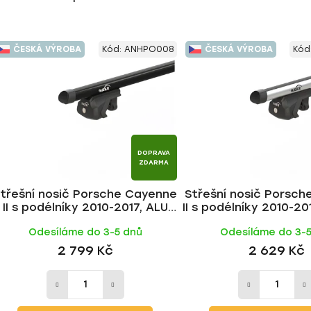
ČESKÁ VÝROBA
Kód:
ANHPO008
ČESKÁ VÝROBA
Kód
DOPRAVA
ZDARMA
třešní nosič Porsche Cayenne
Střešní nosič Porsc
II s podélníky 2010-2017, ALU
II s podélníky 2010-20
BLACK tyč | HAKR
| HAKR
Odesíláme do 3-5 dnů
Odesíláme do 3-
2 799 Kč
2 629 Kč