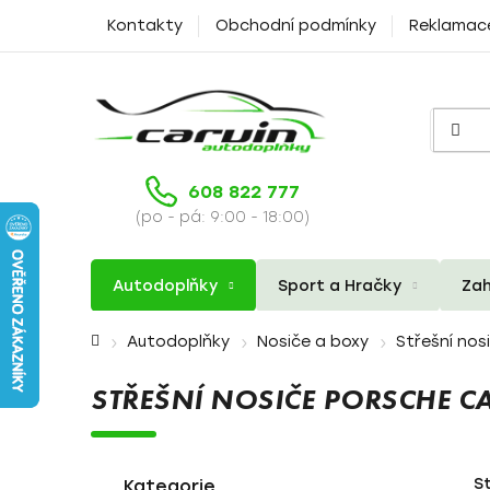
Přejít
Kontakty
Obchodní podmínky
Reklamac
na
obsah
608 822 777
(po - pá: 9:00 - 18:00)
Autodoplňky
Sport a Hračky
Zah
Domů
Autodoplňky
Nosiče a boxy
Střešní nos
STŘEŠNÍ NOSIČE PORSCHE C
P
K
Přeskočit
S
a