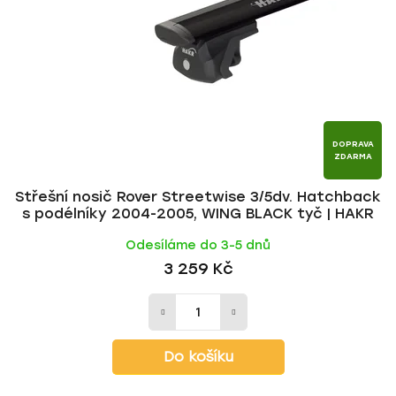
p
o
r
d
o
u
d
k
u
t
k
ů
t
DOPRAVA
ZDARMA
ů
Střešní nosič Rover Streetwise 3/5dv. Hatchback
s podélníky 2004-2005, WING BLACK tyč | HAKR
Odesíláme do 3-5 dnů
3 259 Kč
Do košíku