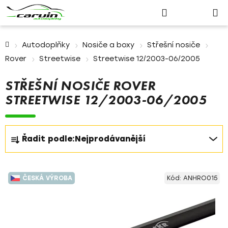
Nákupn
Přejít
Hledat
Přihlášení
na
košík
obsah
Domů
Autodoplňky
Nosiče a boxy
Střešní nosiče
Rover
Streetwise
Streetwise 12/2003-06/2005
STŘEŠNÍ NOSIČE ROVER
STREETWISE 12/2003-06/2005
Ř
Řadit podle:
Nejprodávanější
a
z
V
e
ČESKÁ VÝROBA
Kód:
ANHRO015
ý
n
p
í
i
p
s
r