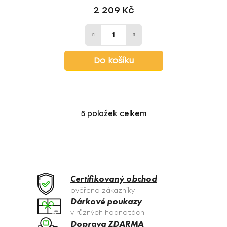
2 209 Kč
Do košíku
5
položek celkem
O
v
l
á
d
a
Certifikovaný obchod
c
ověřeno zákazníky
í
Dárkové poukazy
p
v různých hodnotách
r
Doprava ZDARMA