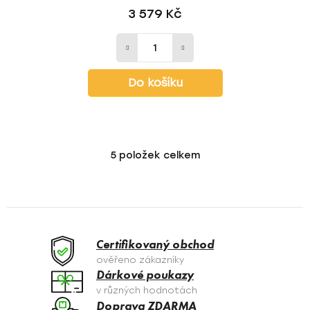
3 579 Kč
Do košíku
5
položek celkem
O
v
l
á
d
a
Certifikovaný obchod
c
ověřeno zákazníky
í
Dárkové poukazy
p
v různých hodnotách
r
Doprava ZDARMA