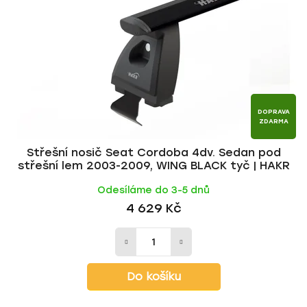
p
o
r
d
o
u
d
k
u
t
k
ů
t
DOPRAVA
ZDARMA
ů
Střešní nosič Seat Cordoba 4dv. Sedan pod
střešní lem 2003-2009, WING BLACK tyč | HAKR
Odesíláme do 3-5 dnů
4 629 Kč
Do košíku