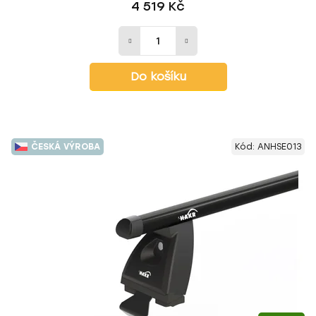
4 519 Kč
Do košíku
ČESKÁ VÝROBA
Kód:
ANHSE013