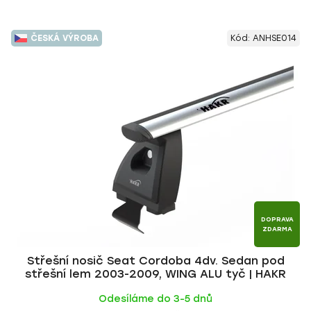
ČESKÁ VÝROBA
Kód:
ANHSE014
DOPRAVA
ZDARMA
Střešní nosič Seat Cordoba 4dv. Sedan pod
střešní lem 2003-2009, WING ALU tyč | HAKR
Odesíláme do 3-5 dnů