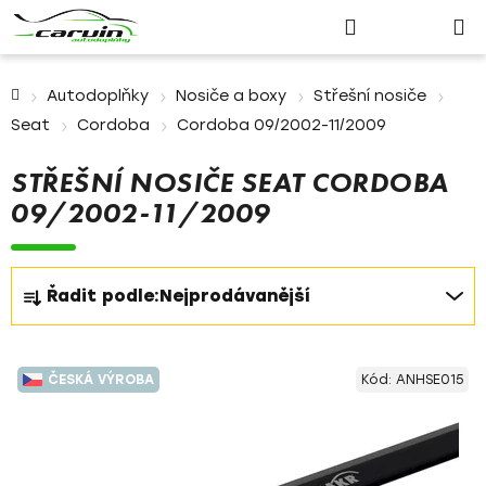
Nákupn
Přejít
Hledat
Přihlášení
na
košík
obsah
Domů
Autodoplňky
Nosiče a boxy
Střešní nosiče
Seat
Cordoba
Cordoba 09/2002-11/2009
STŘEŠNÍ NOSIČE SEAT CORDOBA
09/2002-11/2009
Ř
Řadit podle:
Nejprodávanější
a
z
V
e
ČESKÁ VÝROBA
Kód:
ANHSE015
ý
n
p
í
i
p
s
r