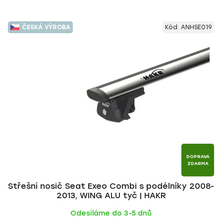
ČESKÁ VÝROBA
Kód:
ANHSE019
DOPRAVA
ZDARMA
Střešní nosič Seat Exeo Combi s podélníky 2008-
2013, WING ALU tyč | HAKR
Odesíláme do 3-5 dnů