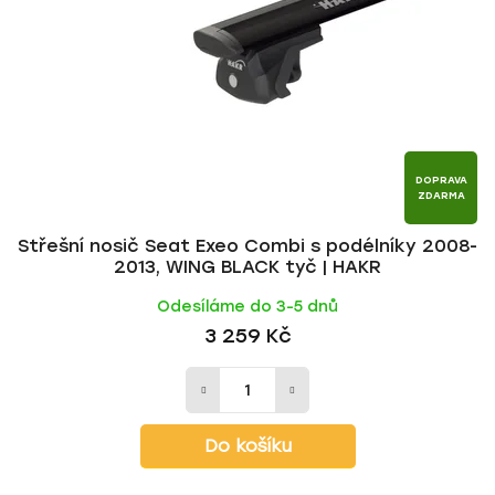
p
o
r
d
o
u
d
k
u
t
k
ů
t
DOPRAVA
ZDARMA
ů
Střešní nosič Seat Exeo Combi s podélníky 2008-
2013, WING BLACK tyč | HAKR
Odesíláme do 3-5 dnů
3 259 Kč
Do košíku