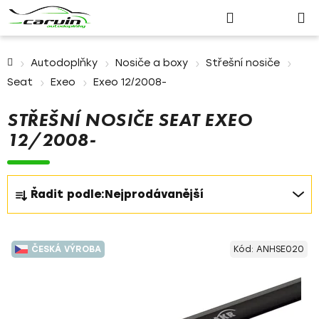
Nákupn
Přejít
Hledat
Přihlášení
na
košík
obsah
Domů
Autodoplňky
Nosiče a boxy
Střešní nosiče
Seat
Exeo
Exeo 12/2008-
STŘEŠNÍ NOSIČE SEAT EXEO
12/2008-
Ř
Řadit podle:
Nejprodávanější
a
z
V
e
ČESKÁ VÝROBA
Kód:
ANHSE020
ý
n
p
í
i
p
s
r