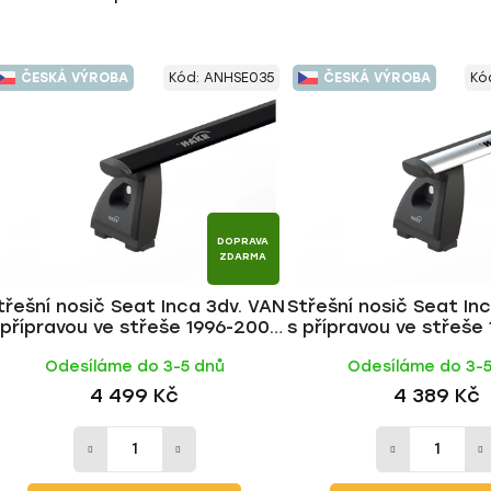
ČESKÁ VÝROBA
Kód:
ANHSE035
ČESKÁ VÝROBA
Kó
DOPRAVA
ZDARMA
třešní nosič Seat Inca 3dv. VAN
Střešní nosič Seat In
 přípravou ve střeše 1996-2003,
s přípravou ve střeše
WING BLACK tyč | HAKR
WING ALU tyč |
Odesíláme do 3-5 dnů
Odesíláme do 3-
4 499 Kč
4 389 Kč