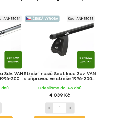
a
z
e
d:
ANHSE034
ČESKÁ VÝROBA
Kód:
ANHSE033
n
í
p
r
o
d
DOPRAVA
DOPRAVA
u
ZDARMA
ZDARMA
k
ca 3dv. VAN
Střešní nosič Seat Inca 3dv. VAN
t
 1996-2003,
s přípravou ve střeše 1996-2003,
ů
 HAKR
ALU BLACK tyč | HAKR
5 dnů
Odesíláme do 3-5 dnů
4 039 Kč