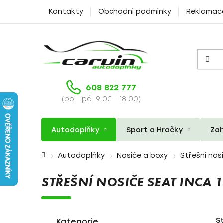
Přejít
Kontakty
Obchodní podmínky
Reklamac
na
obsah
608 822 777
(po - pá: 9:00 - 18:00)
Autodoplňky
Sport a Hračky
Zah
Domů
Autodoplňky
Nosiče a boxy
Střešní nos
STŘEŠNÍ NOSIČE SEAT INCA
P
K
Přeskočit
S
a