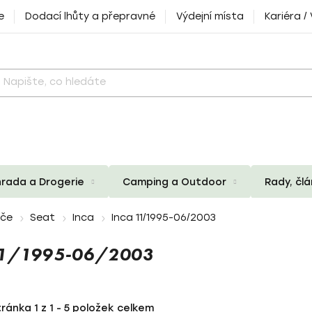
e
Dodací lhůty a přepravné
Výdejní místa
Kariéra /
rada a Drogerie
Camping a Outdoor
Rady, čl
iče
Seat
Inca
Inca 11/1995-06/2003
 11/1995-06/2003
tránka
1
z
1
-
5
položek celkem