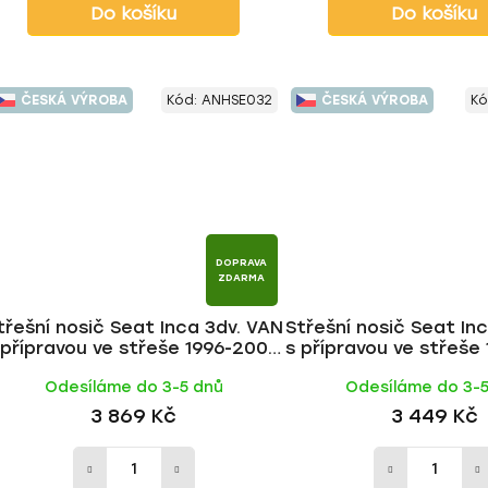
Do košíku
Do košíku
ČESKÁ VÝROBA
Kód:
ANHSE032
ČESKÁ VÝROBA
Kó
DOPRAVA
ZDARMA
třešní nosič Seat Inca 3dv. VAN
Střešní nosič Seat In
 přípravou ve střeše 1996-2003,
s přípravou ve střeše
ALU tyč | HAKR
FE tyč | HAK
Odesíláme do 3-5 dnů
Odesíláme do 3-
3 869 Kč
3 449 Kč