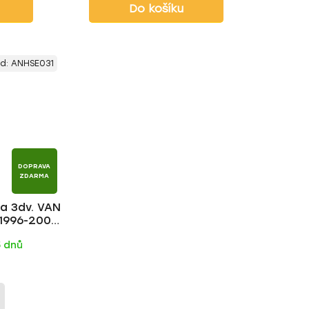
Do košíku
d:
ANHSE031
DOPRAVA
ZDARMA
ca 3dv. VAN
 1996-2003,
R
5 dnů