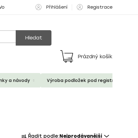
Přihlášení
Registrace
 Volné pozice
Hledat
Prázdný košík
Nákupní
košík
ánky a návody
Výroba podložek pod registrační znač
Ř
Řadit podle:
Nejprodávanější