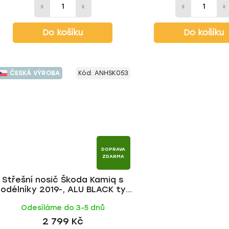
Do košíku
Do košíku
ČESKÁ VÝROBA
Kód:
ANHSK053
DOPRAVA
ZDARMA
Střešní nosič Škoda Kamiq s
odélníky 2019-, ALU BLACK tyč
| HAKR
Odesíláme do 3-5 dnů
2 799 Kč