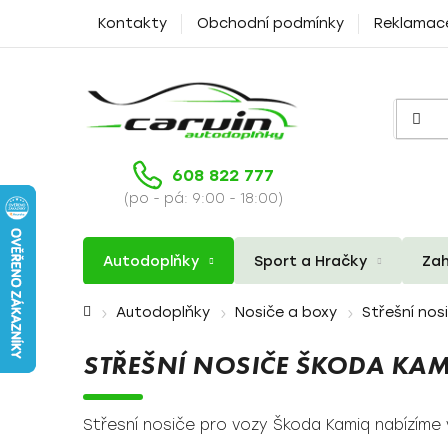
Přejít
Kontakty
Obchodní podmínky
Reklamac
na
obsah
608 822 777
(po - pá: 9:00 - 18:00)
Autodoplňky
Sport a Hračky
Zah
Domů
Autodoplňky
Nosiče a boxy
Střešní nos
STŘEŠNÍ NOSIČE ŠKODA KAM
Střesní nosiče pro vozy Škoda Kamiq nabízíme 