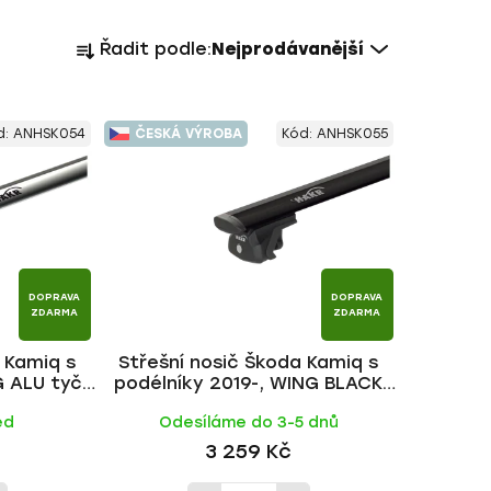
Ř
Řadit podle:
Nejprodávanější
a
z
e
d:
ANHSK054
ČESKÁ VÝROBA
Kód:
ANHSK055
n
í
p
r
o
d
DOPRAVA
DOPRAVA
u
ZDARMA
ZDARMA
k
 Kamiq s
Střešní nosič Škoda Kamiq s
t
 ALU tyč |
podélníky 2019-, WING BLACK
ů
tyč | HAKR
ed
Odesíláme do 3-5 dnů
3 259 Kč