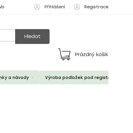
Přihlášení
Registrace
 Volné pozice
Hledat
Prázdný košík
Nákupní
košík
ánky a návody
Výroba podložek pod registrační znač