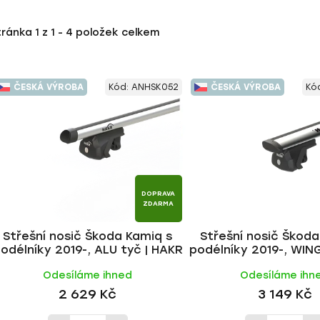
tránka
1
z
1
-
4
položek celkem
ČESKÁ VÝROBA
Kód:
ANHSK052
ČESKÁ VÝROBA
Kó
DOPRAVA
ZDARMA
Střešní nosič Škoda Kamiq s
Střešní nosič Škoda
odélníky 2019-, ALU tyč | HAKR
podélníky 2019-, WING
HAKR
Odesíláme ihned
Odesíláme ihn
2 629 Kč
3 149 Kč