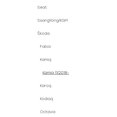
Seat
SsangYong/KGM
Škoda
Fabia
Kamiq
Kamiq 11/2018-
Karoq
Kodiaq
Octavia