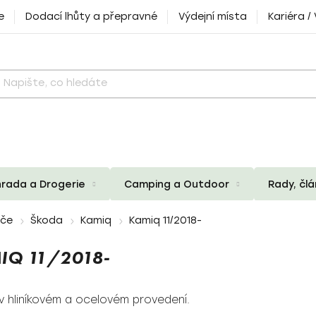
e
Dodací lhůty a přepravné
Výdejní místa
Kariéra /
rada a Drogerie
Camping a Outdoor
Rady, čl
iče
Škoda
Kamiq
Kamiq 11/2018-
IQ 11/2018-
v hliníkovém a ocelovém provedení.