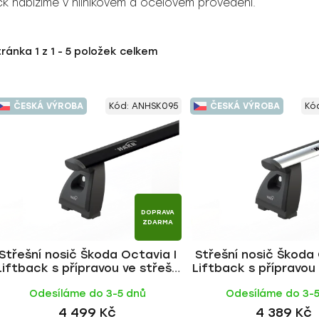
ck nabízíme v hliníkovém a ocelovém provedení.
tránka
1
z
1
-
5
položek celkem
ČESKÁ VÝROBA
Kód:
ANHSK095
ČESKÁ VÝROBA
Kó
DOPRAVA
ZDARMA
Střešní nosič Škoda Octavia I
Střešní nosič Škoda 
Liftback s přípravou ve střeše
Liftback s přípravou
1996-2010, WING BLACK tyč |
1996-2010, WING ALU 
Odesíláme do 3-5 dnů
Odesíláme do 3-
HAKR
4 499 Kč
4 389 Kč