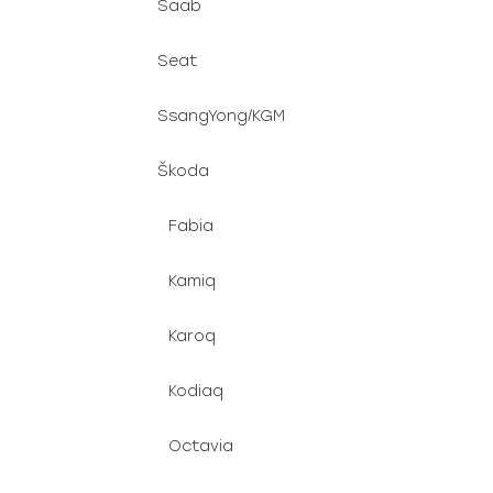
Saab
Seat
SsangYong/KGM
Škoda
Fabia
Kamiq
Karoq
Kodiaq
Octavia