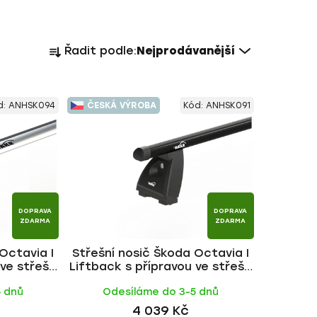
Ř
Řadit podle:
Nejprodávanější
a
z
e
d:
ANHSK094
ČESKÁ VÝROBA
Kód:
ANHSK091
n
í
p
r
o
d
DOPRAVA
DOPRAVA
u
ZDARMA
ZDARMA
k
Octavia I
Střešní nosič Škoda Octavia I
t
 ve střeše
Liftback s přípravou ve střeše
ů
tyč | HAKR
1996-2010, ALU BLACK tyč | HAKR
5 dnů
Odesíláme do 3-5 dnů
4 039 Kč