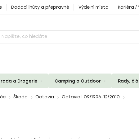
e
Dodací lhůty a přepravné
Výdejní místa
Kariéra /
rada a Drogerie
Camping a Outdoor
Rady, čl
iče
Škoda
Octavia
Octavia I 09/1996-12/2010