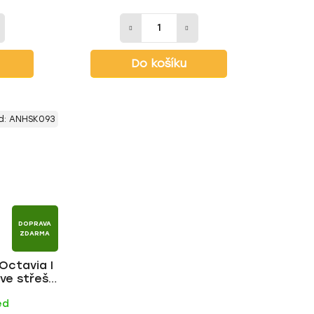
Do košíku
d:
ANHSK093
DOPRAVA
ZDARMA
Octavia I
 ve střeše
 | HAKR
ed