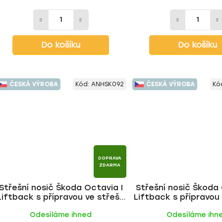
Do košíku
Do košíku
ČESKÁ VÝROBA
Kód:
ANHSK092
ČESKÁ VÝROBA
Kó
DOPRAVA
ZDARMA
Střešní nosič Škoda Octavia I
Střešní nosič Škoda 
Liftback s přípravou ve střeše
Liftback s přípravou
1996-2010, ALU tyč | HAKR
1996-2010, FE tyč
Odesíláme ihned
Odesíláme ihn