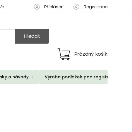
Přihlášení
Registrace
 Volné pozice
Hledat
Prázdný košík
Nákupní
košík
ánky a návody
Výroba podložek pod registrační znač