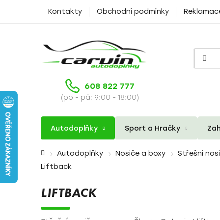
Přejít
Kontakty
Obchodní podmínky
Reklamac
na
obsah
608 822 777
(po - pá: 9:00 - 18:00)
Autodoplňky
Sport a Hračky
Zah
Domů
Autodoplňky
Nosiče a boxy
Střešní nos
Liftback
LIFTBACK