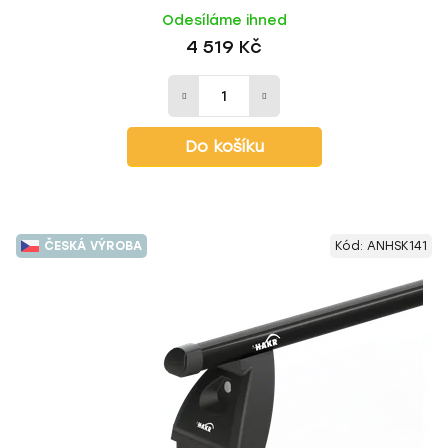
Odesíláme ihned
4 519 Kč
Do košíku
ČESKÁ VÝROBA
Kód:
ANHSK141