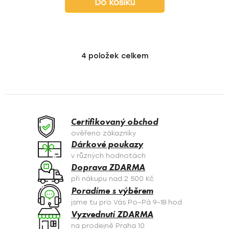
Do košíku
4
položek celkem
O
v
l
á
d
a
Certifikovaný obchod
c
ověřeno zákazníky
í
Dárkové poukazy
p
v různých hodnotách
r
Doprava ZDARMA
v
při nákupu nad 2 500 Kč
k
Poradíme s výběrem
y
jsme tu pro Vás Po–Pá 9–18 hod.
v
Vyzvednutí ZDARMA
ý
na prodejně Praha 10