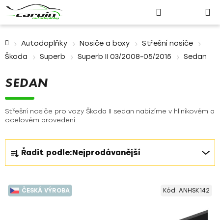
Nákupn
Přejít
Hledat
Přihlášení
na
košík
obsah
Domů
Autodoplňky
Nosiče a boxy
Střešní nosiče
Škoda
Superb
Superb II 03/2008-05/2015
Sedan
SEDAN
Střešní nosiče pro vozy Škoda II sedan nabízíme v hliníkovém a
ocelovém provedení.
Ř
Řadit podle:
Nejprodávanější
a
z
V
e
ČESKÁ VÝROBA
Kód:
ANHSK142
ý
n
p
í