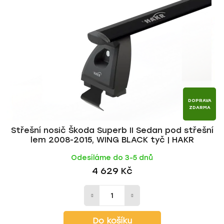
i
p
s
r
p
o
r
d
o
u
d
k
u
t
k
ů
t
DOPRAVA
ZDARMA
ů
Střešní nosič Škoda Superb II Sedan pod střešní
lem 2008-2015, WING BLACK tyč | HAKR
Odesíláme do 3-5 dnů
4 629 Kč
Do košíku