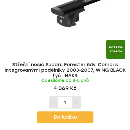
p
o
r
d
o
u
d
k
u
t
k
ů
t
DOPRAVA
ZDARMA
ů
Střešní nosič Subaru Forester 5dv. Combi s
integrovanými podélníky 2003-2007, WING BLACK
tyč | HAKR
Odesíláme do 3-5 dnů
4 069 Kč
Do košíku