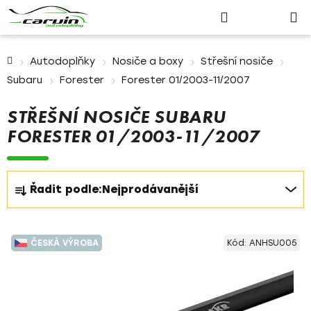
Nákupn
Přejít
Hledat
Přihlášení
na
košík
obsah
Domů
Autodoplňky
Nosiče a boxy
Střešní nosiče
Subaru
Forester
Forester 01/2003-11/2007
STŘEŠNÍ NOSIČE SUBARU
FORESTER 01/2003-11/2007
Ř
Řadit podle:
Nejprodávanější
a
z
V
e
ČESKÁ VÝROBA
Kód:
ANHSU005
ý
n
p
í
i
p
s
r