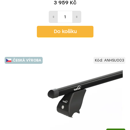
3 959 Kč
Do košíku
ČESKÁ VÝROBA
Kód:
ANHSU003