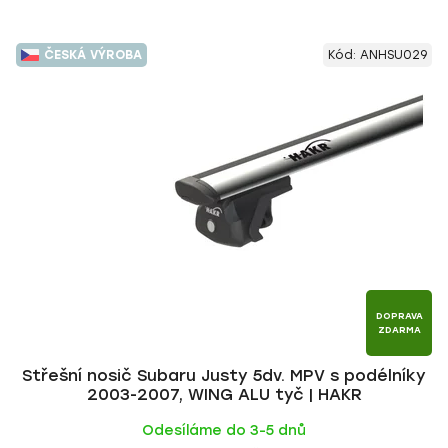
ČESKÁ VÝROBA
Kód:
ANHSU029
DOPRAVA
ZDARMA
Střešní nosič Subaru Justy 5dv. MPV s podélníky
2003-2007, WING ALU tyč | HAKR
Odesíláme do 3-5 dnů