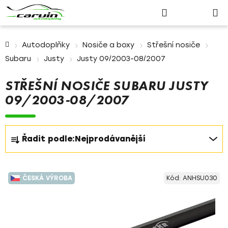
Nákupn
Přejít
Hledat
Přihlášení
na
košík
obsah
Domů
Autodoplňky
Nosiče a boxy
Střešní nosiče
Subaru
Justy
Justy 09/2003-08/2007
STŘEŠNÍ NOSIČE SUBARU JUSTY
09/2003-08/2007
Ř
Řadit podle:
Nejprodávanější
a
z
V
e
ČESKÁ VÝROBA
Kód:
ANHSU030
ý
n
p
í
i
p
s
r