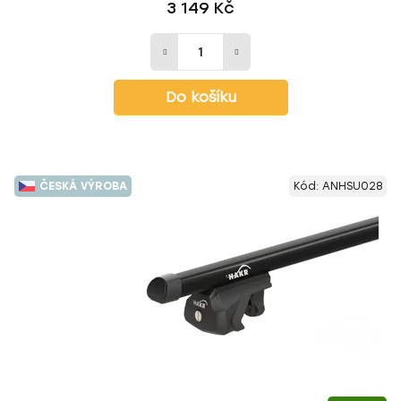
3 149 Kč
Do košíku
ČESKÁ VÝROBA
Kód:
ANHSU028