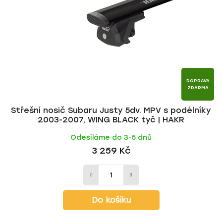
p
o
r
d
o
u
d
k
u
t
k
ů
t
DOPRAVA
ZDARMA
ů
Střešní nosič Subaru Justy 5dv. MPV s podélníky
2003-2007, WING BLACK tyč | HAKR
Odesíláme do 3-5 dnů
3 259 Kč
Do košíku