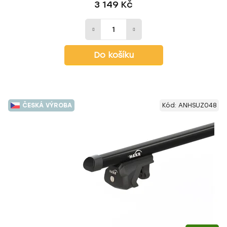
3 149 Kč
Do košíku
ČESKÁ VÝROBA
Kód:
ANHSUZ048