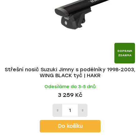
p
o
r
d
o
u
d
k
u
t
k
ů
t
DOPRAVA
ZDARMA
ů
Střešní nosič Suzuki Jimny s podélníky 1998-2003,
WING BLACK tyč | HAKR
Odesíláme do 3-5 dnů
3 259 Kč
Do košíku