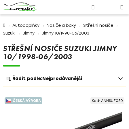
Nákupn
Přejít
Hledat
Přihlášení
na
košík
obsah
Domů
Autodoplňky
Nosiče a boxy
Střešní nosiče
Suzuki
Jimny
Jimny 10/1998-06/2003
STŘEŠNÍ NOSIČE SUZUKI JIMNY
10/1998-06/2003
Ř
Řadit podle:
Nejprodávanější
a
z
V
e
ČESKÁ VÝROBA
Kód:
ANHSUZ050
ý
n
p
í
i
p
s
r