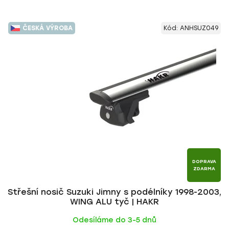
ČESKÁ VÝROBA
Kód:
ANHSUZ049
DOPRAVA
ZDARMA
Střešní nosič Suzuki Jimny s podélníky 1998-2003,
WING ALU tyč | HAKR
Odesíláme do 3-5 dnů