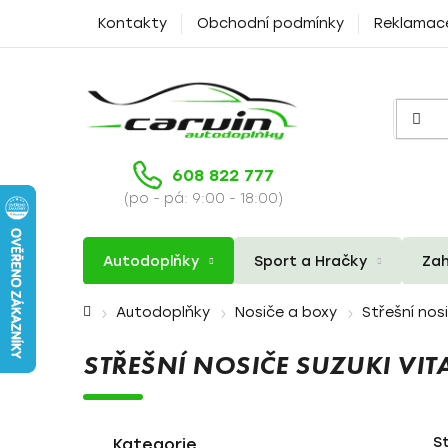
Přejít
Kontakty
Obchodní podmínky
Reklamac
na
obsah
608 822 777
(po - pá: 9:00 - 18:00)
Autodoplňky
Sport a Hračky
Zah
Domů
Autodoplňky
Nosiče a boxy
Střešní nos
STŘEŠNÍ NOSIČE SUZUKI VI
P
K
Přeskočit
S
a