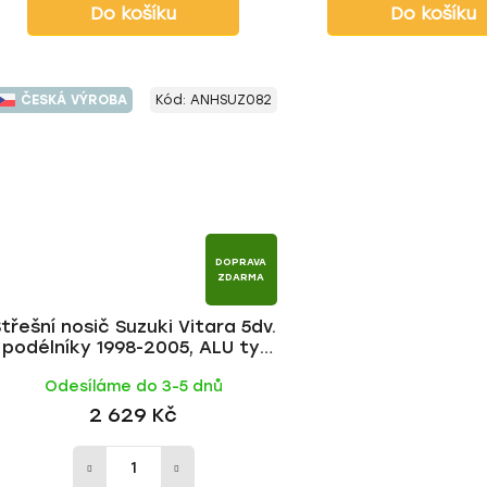
Do košíku
Do košíku
ČESKÁ VÝROBA
Kód:
ANHSUZ082
DOPRAVA
ZDARMA
třešní nosič Suzuki Vitara 5dv.
 podélníky 1998-2005, ALU tyč |
HAKR
Odesíláme do 3-5 dnů
2 629 Kč