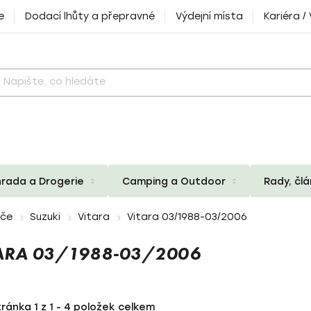
e
Dodací lhůty a přepravné
Výdejní místa
Kariéra /
rada a Drogerie
Camping a Outdoor
Rady, čl
iče
Suzuki
Vitara
Vitara 03/1988-03/2006
TARA 03/1988-03/2006
tránka
1
z
1
-
4
položek celkem