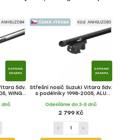
a
z
e
:
ANHSUZ084
ČESKÁ VÝROBA
Kód:
ANHSUZ083
n
í
p
r
o
d
DOPRAVA
DOPRAVA
u
ZDARMA
ZDARMA
k
Vitara 5dv.
Střešní nosič Suzuki Vitara 5dv.
t
05, WING
s podélníky 1998-2005, ALU
ů
KR
BLACK tyč | HAKR
5 dnů
Odesíláme do 3-5 dnů
2 799 Kč