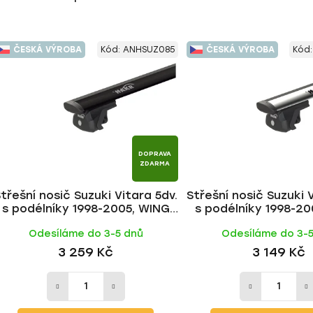
ČESKÁ VÝROBA
Kód:
ANHSUZ085
ČESKÁ VÝROBA
Kód
DOPRAVA
ZDARMA
třešní nosič Suzuki Vitara 5dv.
Střešní nosič Suzuki 
s podélníky 1998-2005, WING
s podélníky 1998-20
BLACK tyč | HAKR
ALU tyč | HA
Odesíláme do 3-5 dnů
Odesíláme do 3-
3 259 Kč
3 149 Kč