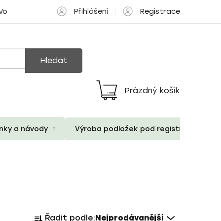
Přihlášení
Registrace
 Volné pozice
Hledat
Prázdný košík
Nákupní
košík
ánky a návody
Výroba podložek pod registrační znač
Ř
Řadit podle:
Nejprodávanější