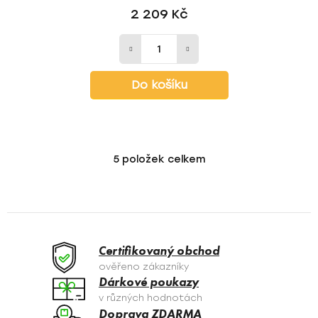
2 209 Kč
Do košíku
5
položek celkem
O
v
l
á
d
a
Certifikovaný obchod
c
ověřeno zákazníky
í
Dárkové poukazy
p
v různých hodnotách
r
Doprava ZDARMA