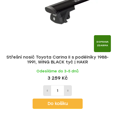
p
o
r
d
o
u
d
k
u
t
k
ů
t
DOPRAVA
ZDARMA
ů
Střešní nosič Toyota Carina II s podélníky 1988-
1991, WING BLACK tyč | HAKR
Odesíláme do 3-5 dnů
3 259 Kč
Do košíku