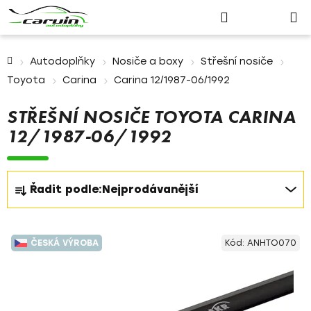
Nákupn
Přejít
Hledat
Přihlášení
na
košík
obsah
Domů
Autodoplňky
Nosiče a boxy
Střešní nosiče
Toyota
Carina
Carina 12/1987-06/1992
STŘEŠNÍ NOSIČE TOYOTA CARINA
12/1987-06/1992
Ř
Řadit podle:
Nejprodávanější
a
z
V
e
ČESKÁ VÝROBA
Kód:
ANHTO070
ý
n
p
í
i
p
s
r