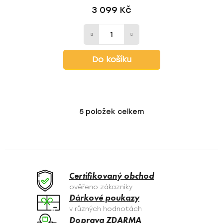
3 099 Kč
Do košíku
5
položek celkem
O
v
l
á
d
a
Certifikovaný obchod
c
ověřeno zákazníky
í
Dárkové poukazy
p
v různých hodnotách
r
Doprava ZDARMA