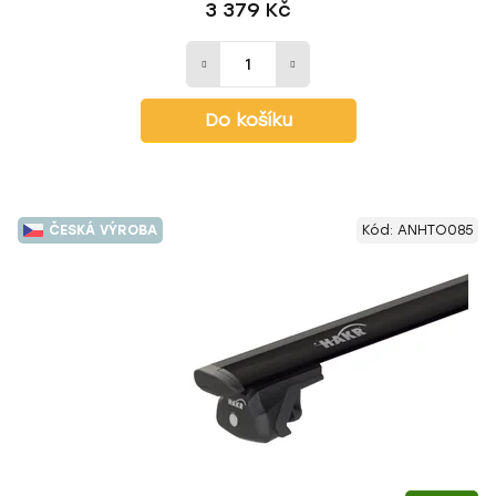
3 379 Kč
Do košíku
ČESKÁ VÝROBA
Kód:
ANHTO085