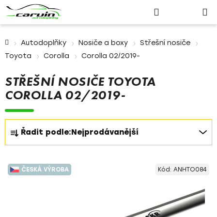
Nákupn
Přejít
Hledat
Přihlášení
na
košík
obsah
Domů
Autodoplňky
Nosiče a boxy
Střešní nosiče
Toyota
Corolla
Corolla 02/2019-
STŘEŠNÍ NOSIČE TOYOTA
COROLLA 02/2019-
Ř
Řadit podle:
Nejprodávanější
a
z
V
e
ČESKÁ VÝROBA
Kód:
ANHTO084
ý
n
p
í
i
p
s
r