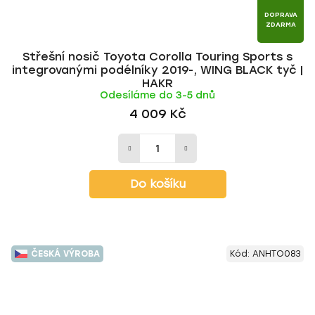
DOPRAVA
ZDARMA
Střešní nosič Toyota Corolla Touring Sports s
integrovanými podélníky 2019-, WING BLACK tyč |
HAKR
Odesíláme do 3-5 dnů
4 009 Kč
Do košíku
ČESKÁ VÝROBA
Kód:
ANHTO083