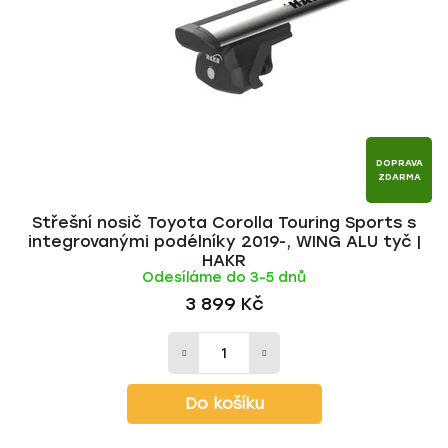
p
o
r
d
o
u
d
k
u
t
k
ů
t
DOPRAVA
ZDARMA
ů
Střešní nosič Toyota Corolla Touring Sports s
integrovanými podélníky 2019-, WING ALU tyč |
HAKR
Odesíláme do 3-5 dnů
3 899 Kč
Do košíku