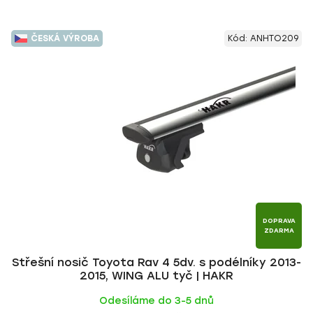
ČESKÁ VÝROBA
Kód:
ANHTO209
DOPRAVA
ZDARMA
Střešní nosič Toyota Rav 4 5dv. s podélníky 2013-
2015, WING ALU tyč | HAKR
Odesíláme do 3-5 dnů