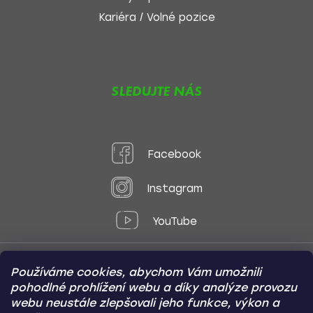
Kariéra / Volné pozice
SLEDUJTE NÁS
Facebook
Instagram
YouTube
Používáme cookies, abychom Vám umožnili
Způsoby platby:
pohodlné prohlížení webu a díky analýze provozu
Online
Převod
Dobírka
webu neustále zlepšovali jeho funkce, výkon a