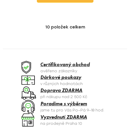
10
položek celkem
O
v
l
á
d
a
Certifikovaný obchod
c
ověřeno zákazníky
í
Dárkové poukazy
p
v různých hodnotách
r
Doprava ZDARMA
v
při nákupu nad 2 500 Kč
k
Poradíme s výběrem
y
jsme tu pro Vás Po–Pá 9–18 hod.
v
Vyzvednutí ZDARMA
ý
na prodejně Praha 10
p