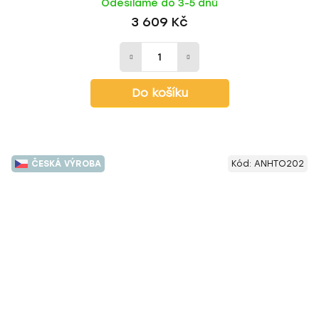
Odesíláme do 3-5 dnů
3 609 Kč
Do košíku
ČESKÁ VÝROBA
Kód:
ANHTO202