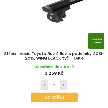
p
o
r
d
o
u
d
k
u
t
k
ů
t
DOPRAVA
ZDARMA
ů
Střešní nosič Toyota Rav 4 5dv. s podélníky 2013-
2015, WING BLACK tyč | HAKR
Odesíláme do 3-5 dnů
3 259 Kč
Do košíku