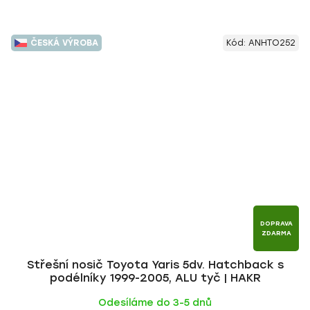
ČESKÁ VÝROBA
Kód:
ANHTO252
DOPRAVA
ZDARMA
Střešní nosič Toyota Yaris 5dv. Hatchback s
podélníky 1999-2005, ALU tyč | HAKR
Odesíláme do 3-5 dnů