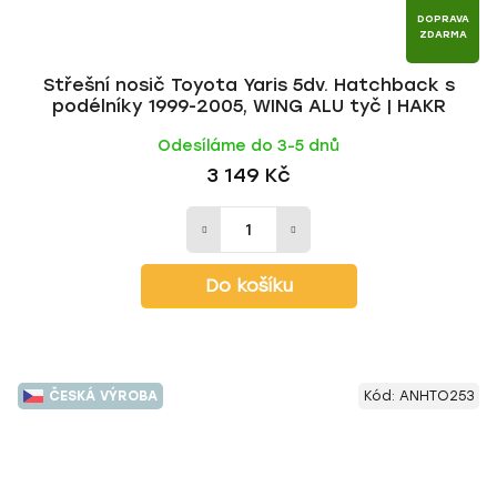
DOPRAVA
ZDARMA
Střešní nosič Toyota Yaris 5dv. Hatchback s
podélníky 1999-2005, WING ALU tyč | HAKR
Odesíláme do 3-5 dnů
3 149 Kč
Do košíku
ČESKÁ VÝROBA
Kód:
ANHTO253