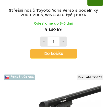
Střešní nosič Toyota Yaris Verso s podélníky
2000-2005, WING ALU tyč | HAKR
Odesíláme do 3-5 dnů
3 149 Kč
Do košíku
ČESKÁ VÝROBA
Kód:
ANHTO263