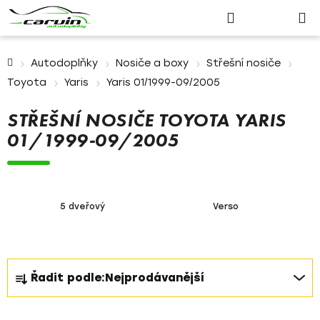
Nákupn
Přejít
Hledat
Přihlášení
na
košík
obsah
Domů
Autodoplňky
Nosiče a boxy
Střešní nosiče
Toyota
Yaris
Yaris 01/1999-09/2005
STŘEŠNÍ NOSIČE TOYOTA YARIS
01/1999-09/2005
5 dveřový
Verso
Ř
Řadit podle:
Nejprodávanější
a
z