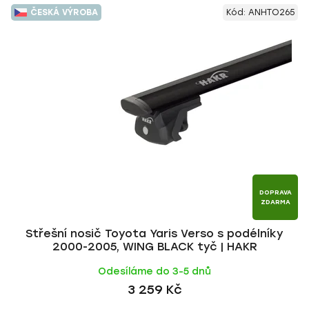
V
e
ČESKÁ VÝROBA
Kód:
ANHTO265
ý
n
p
í
i
p
s
r
p
o
r
d
o
u
d
k
u
t
k
ů
t
DOPRAVA
ZDARMA
ů
Střešní nosič Toyota Yaris Verso s podélníky
2000-2005, WING BLACK tyč | HAKR
Odesíláme do 3-5 dnů
3 259 Kč