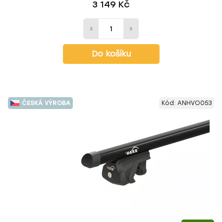
3 149 Kč
Do košíku
ČESKÁ VÝROBA
Kód:
ANHVO053