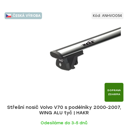
ČESKÁ VÝROBA
Kód:
ANHVO054
DOPRAVA
ZDARMA
Střešní nosič Volvo V70 s podélníky 2000-2007,
WING ALU tyč | HAKR
Odesíláme do 3-5 dnů