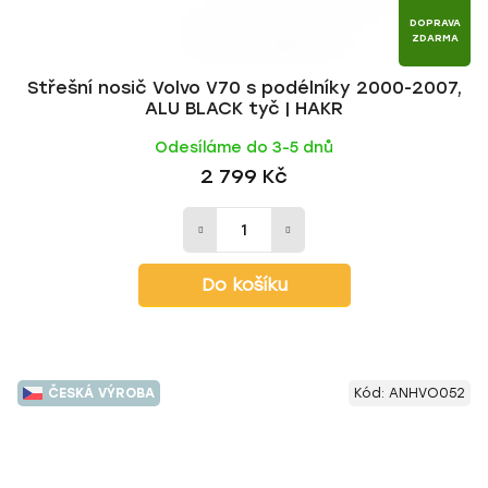
DOPRAVA
ZDARMA
Střešní nosič Volvo V70 s podélníky 2000-2007,
ALU BLACK tyč | HAKR
Odesíláme do 3-5 dnů
2 799 Kč
Do košíku
ČESKÁ VÝROBA
Kód:
ANHVO052