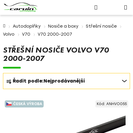
Nákupn
Přejít
Hledat
Přihlášení
na
košík
obsah
Domů
Autodoplňky
Nosiče a boxy
Střešní nosiče
Volvo
V70
V70 2000-2007
STŘEŠNÍ NOSIČE VOLVO V70
2000-2007
Ř
Řadit podle:
Nejprodávanější
a
z
V
e
ČESKÁ VÝROBA
Kód:
ANHVO055
ý
n
p
í
i
p
s
r