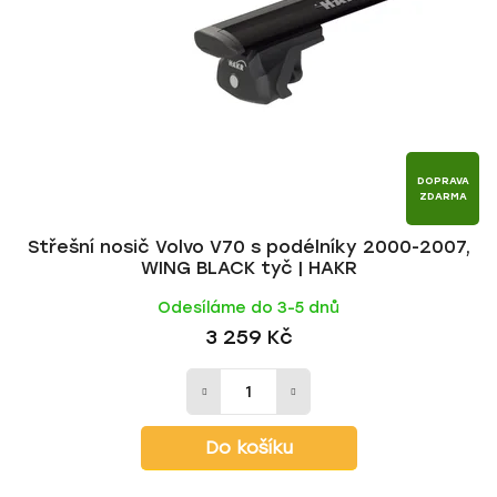
p
o
r
d
o
u
d
k
u
t
k
ů
t
DOPRAVA
ZDARMA
ů
Střešní nosič Volvo V70 s podélníky 2000-2007,
WING BLACK tyč | HAKR
Odesíláme do 3-5 dnů
3 259 Kč
Do košíku