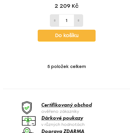
2 209 Kč
Do košíku
5
položek celkem
O
v
l
á
d
a
Certifikovaný obchod
c
ověřeno zákazníky
í
Dárkové poukazy
p
v různých hodnotách
r
Doprava ZDARMA