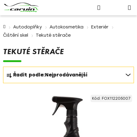
Nákupn
Přejít
Hledat
Přihlášení
na
košík
obsah
Domů
Autodoplňky
Autokosmetika
Exteriér
Čištění skel
Tekuté stěrače
TEKUTÉ STĚRAČE
Ř
Řadit podle:
Nejprodávanější
a
z
V
e
Kód:
FOX112205007
ý
n
p
í
i
p
s
r
p
o