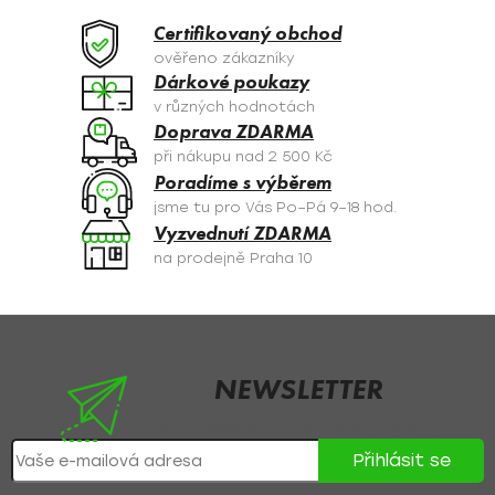
a
Certifikovaný obchod
c
ověřeno zákazníky
í
Dárkové poukazy
p
v různých hodnotách
r
Doprava ZDARMA
v
při nákupu nad 2 500 Kč
k
Poradíme s výběrem
y
jsme tu pro Vás Po–Pá 9–18 hod.
v
Vyzvednutí ZDARMA
ý
na prodejně Praha 10
p
i
s
Z
u
á
p
NEWSLETTER
a
Nezmeškejte žádné novinky či slevy!
t
Přihlásit se
í