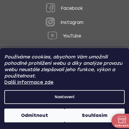
Facebook
Instagram
YouTube
Používáme cookies, abychom Vám umožnili
Způsoby platby:
pohodlné prohlížení webu a díky analýze provozu
Online
Převod
Dobírka
webu neustále zlepšovali jeho funkce, výkon a
použitelnost.
Způsoby dopravy:
Další informace zde
Nastavení
CARVIN AUTODOPLŇKY
Copyright (c) 2012 -
2026
- Všechna
práva vyhrazena
Odmítnout
Souhlasím
Vytvořil Shoptet
/
Nakódoval Pavel Kuneš
Zobrazit