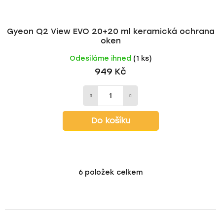
Gyeon Q2 View EVO 20+20 ml keramická ochrana
oken
Odesíláme ihned
(1 ks)
949 Kč
Do košíku
6
položek celkem
O
v
l
á
d