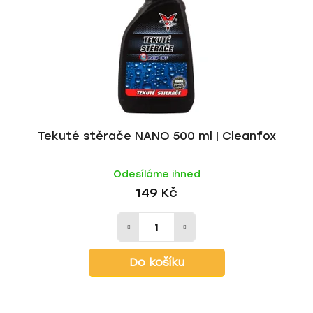
r
d
o
u
d
k
u
t
k
ů
t
ů
Tekuté stěrače NANO 500 ml | Cleanfox
Odesíláme ihned
149 Kč
Do košíku