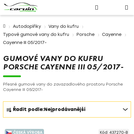
Nákupn
Přejít
Hledat
Přihlášení
na
košík
obsah
Domů
Autodoplňky
Vany do kufru
Typové gumové vany do kufru
Porsche
Cayenne
Cayenne III 05/2017-
GUMOVÉ VANY DO KUFRU
PORSCHE CAYENNE III 05/2017-
Přesné gumové vany do zavazadlového prostoru Porsche
Cayenne III 05/2017-
Ř
Řadit podle:
Nejprodávanější
a
z
V
e
ČESKÁ VÝROBA
Kód:
437270-B