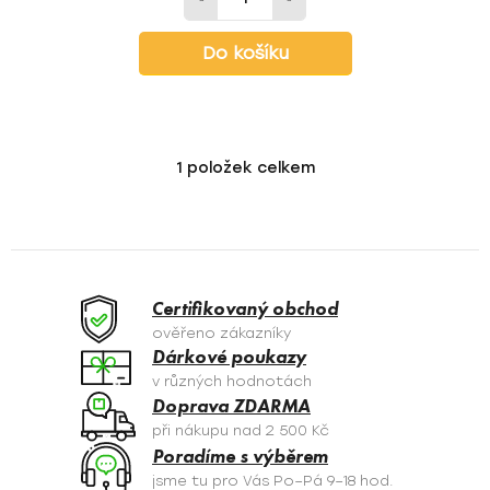
Do košíku
1
položek celkem
O
v
l
á
d
a
Certifikovaný obchod
c
ověřeno zákazníky
í
Dárkové poukazy
p
v různých hodnotách
r
Doprava ZDARMA
v
při nákupu nad 2 500 Kč
k
Poradíme s výběrem
y
jsme tu pro Vás Po–Pá 9–18 hod.