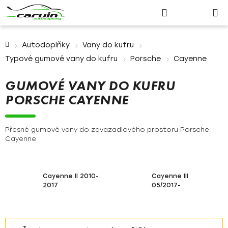
Nákupn
Přejít
Hledat
Přihlášení
na
košík
obsah
Domů
Autodoplňky
Vany do kufru
Typové gumové vany do kufru
Porsche
Cayenne
GUMOVÉ VANY DO KUFRU
PORSCHE CAYENNE
Přesné gumové vany do zavazadlového prostoru Porsche
Cayenne
Cayenne II 2010-
Cayenne III
2017
05/2017-
Ř