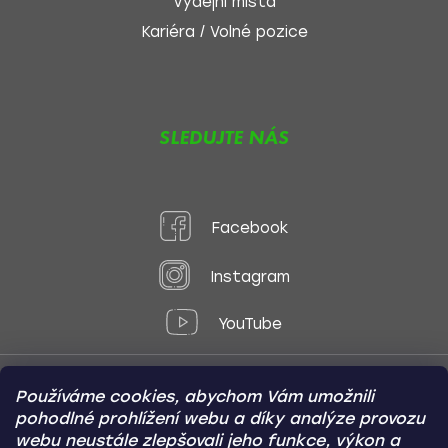
Výdejní místa
Kariéra / Volné pozice
SLEDUJTE NÁS
Facebook
Instagram
YouTube
Používáme cookies, abychom Vám umožnili
Způsoby platby:
pohodlné prohlížení webu a díky analýze provozu
Online
Převod
Dobírka
webu neustále zlepšovali jeho funkce, výkon a