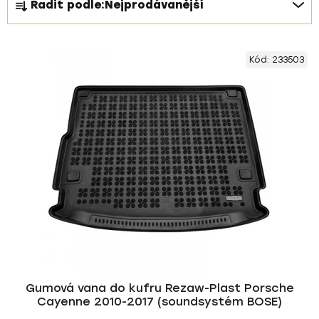
Řadit podle:
Nejprodávanější
a
z
V
e
Kód:
233503
ý
n
p
í
i
p
s
r
p
o
r
d
o
u
d
k
u
t
k
ů
t
ů
Gumová vana do kufru Rezaw-Plast Porsche
Cayenne 2010-2017 (soundsystém BOSE)