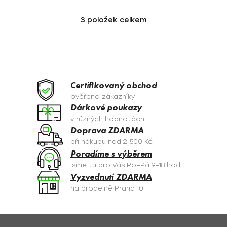
3
položek celkem
O
v
l
á
d
a
Certifikovaný obchod
c
ověřeno zákazníky
í
Dárkové poukazy
p
v různých hodnotách
r
Doprava ZDARMA
v
při nákupu nad 2 500 Kč
k
Poradíme s výběrem
y
jsme tu pro Vás Po–Pá 9–18 hod.
v
Vyzvednutí ZDARMA
ý
na prodejně Praha 10
p
i
s
Z
u