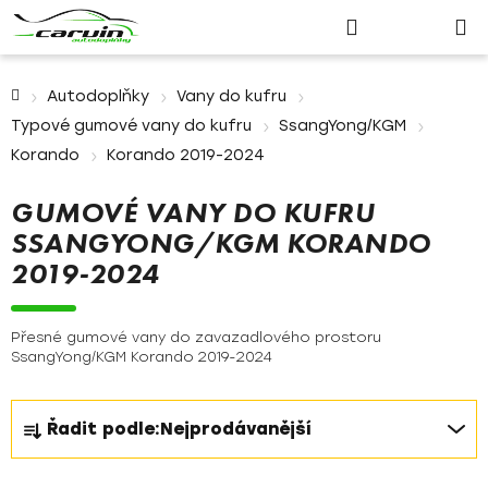
Nákupn
Přejít
Hledat
Přihlášení
na
košík
obsah
Domů
Autodoplňky
Vany do kufru
Typové gumové vany do kufru
SsangYong/KGM
Korando
Korando 2019-2024
GUMOVÉ VANY DO KUFRU
SSANGYONG/KGM KORANDO
2019-2024
Přesné gumové vany do zavazadlového prostoru
SsangYong/KGM Korando 2019-2024
Ř
Řadit podle:
Nejprodávanější
a
z