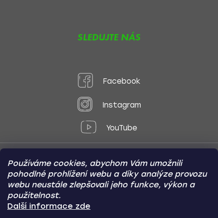
SLEDUJTE NÁS
Facebook
Instagram
YouTube
Používáme cookies, abychom Vám umožnili
Způsoby platby:
pohodlné prohlížení webu a díky analýze provozu
Online
Převod
Dobírka
webu neustále zlepšovali jeho funkce, výkon a
použitelnost.
Způsoby dopravy:
Další informace zde