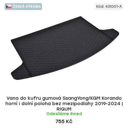
V
e
ČESKÁ VÝROBA
Kód:
431001-A
ý
n
p
í
i
p
s
r
p
o
r
d
o
u
d
k
u
t
k
ů
t
ů
Vana do kufru gumová SsangYong/KGM Korando
horní i dolní poloha bez mezipodlahy 2019-2024 |
RIGUM
Odesíláme ihned
755 Kč