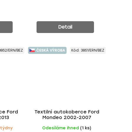
Detail
3852/ERN/BEZ
ČESKÁ VÝROBA
Kód:
3851/ERN/BEZ
ce Ford
Textilní autokoberce Ford
2013
Mondeo 2002-2007
 týdny
Odesíláme ihned
(1 ks)