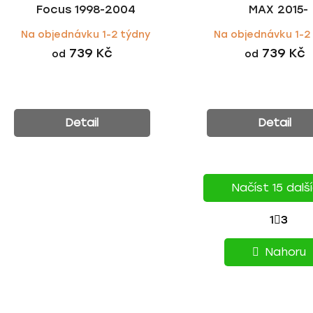
Focus 1998-2004
MAX 2015-
Na objednávku 1-2 týdny
Na objednávku 1-2
739 Kč
739 Kč
od
od
Detail
Detail
Načíst 15 dalš
S
1
3
O
T
v
Nahoru
l
R
á
Á
d
a
N