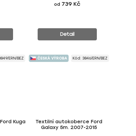
739 Kč
od
Detail
3849/ERN/BEZ
ČESKÁ VÝROBA
Kód:
3846/ERN/BEZ
 Ford Kuga
Textilní autokoberce Ford
Galaxy 5m. 2007-2015