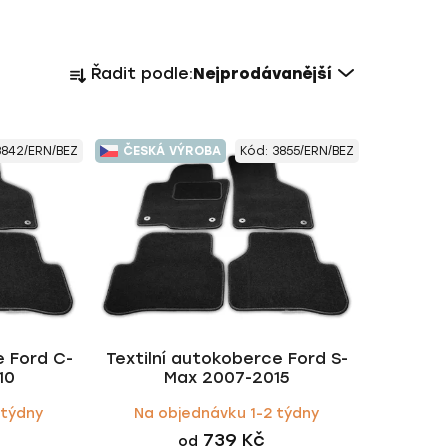
Ř
Řadit podle:
Nejprodávanější
a
z
e
3842/ERN/BEZ
ČESKÁ VÝROBA
Kód:
3855/ERN/BEZ
n
í
p
r
o
d
u
k
e Ford C-
Textilní autokoberce Ford S-
t
10
Max 2007-2015
ů
 týdny
Na objednávku 1-2 týdny
739 Kč
od