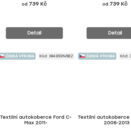
739 Kč
739 Kč
od
od
Detail
Detail
ČESKÁ VÝROBA
Kód:
3843/ERN/BEZ
ČESKÁ VÝROBA
Kód:
Textilní autokoberce Ford C-
Textilní autokoberce
Max 2011-
2008-2013