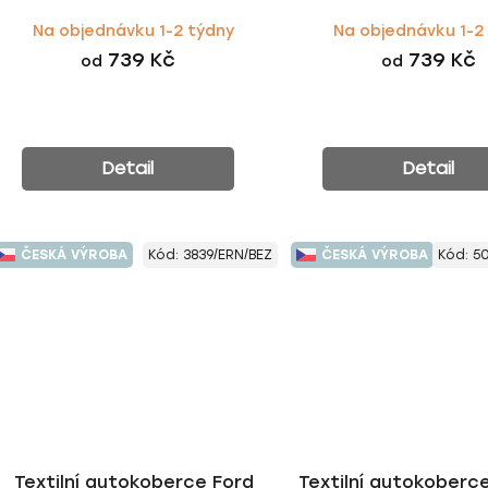
Na objednávku 1-2 týdny
Na objednávku 1-2
739 Kč
739 Kč
od
od
Detail
Detail
ČESKÁ VÝROBA
Kód:
3839/ERN/BEZ
ČESKÁ VÝROBA
Kód:
5
Textilní autokoberce Ford
Textilní autokoberc