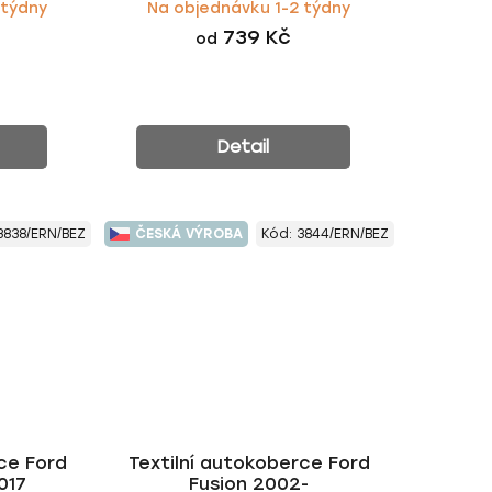
 týdny
Na objednávku 1-2 týdny
739 Kč
od
Detail
3838/ERN/BEZ
ČESKÁ VÝROBA
Kód:
3844/ERN/BEZ
ce Ford
Textilní autokoberce Ford
017
Fusion 2002-