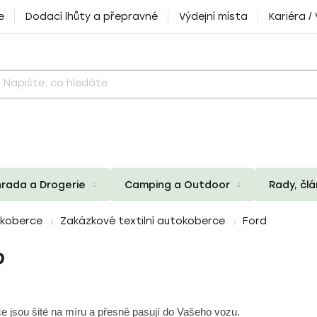
e
Dodací lhůty a přepravné
Výdejní místa
Kariéra /
rada a Drogerie
Camping a Outdoor
Rady, čl
okoberce
Zakázkové textilní autokoberce
Ford
D
e jsou šité na míru a přesně pasují do Vašeho vozu.