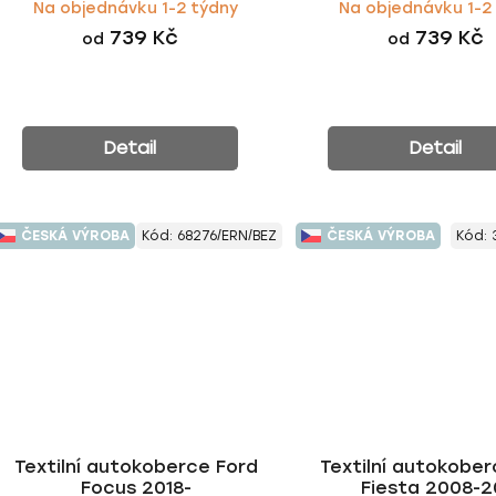
Na objednávku 1-2 týdny
Na objednávku 1-2
739 Kč
739 Kč
od
od
Detail
Detail
ČESKÁ VÝROBA
Kód:
68276/ERN/BEZ
ČESKÁ VÝROBA
Kód:
Textilní autokoberce Ford
Textilní autokober
Focus 2018-
Fiesta 2008-2