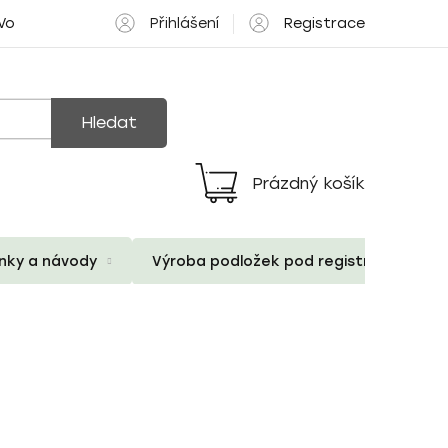
Přihlášení
Registrace
 Volné pozice
Hledat
Prázdný košík
Nákupní
košík
ánky a návody
Výroba podložek pod registrační znač