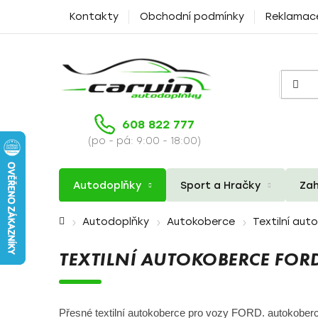
Přejít
Kontakty
Obchodní podmínky
Reklamac
na
obsah
608 822 777
(po - pá: 9:00 - 18:00)
Autodoplňky
Sport a Hračky
Zah
Domů
Autodoplňky
Autokoberce
Textilní aut
TEXTILNÍ AUTOKOBERCE FOR
Přesné textilní autokoberce pro vozy FORD. autokoberc