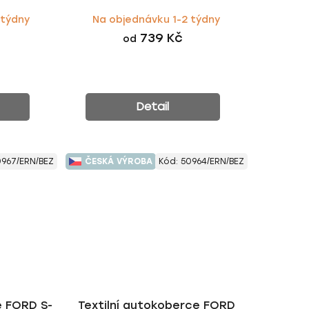
 týdny
Na objednávku 1-2 týdny
739 Kč
od
Detail
0967/ERN/BEZ
ČESKÁ VÝROBA
Kód:
50964/ERN/BEZ
e FORD S-
Textilní autokoberce FORD