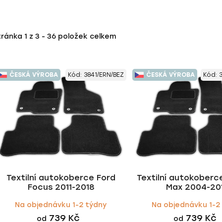
tránka
1
z
3
-
36
položek celkem
ČESKÁ VÝROBA
Kód:
3841/ERN/BEZ
ČESKÁ VÝROBA
Kód:
Textilní autokoberce Ford
Textilní autokoberc
Focus 2011-2018
Max 2004-20
Na objednávku 1-2 týdny
Na objednávku 1-2
739 Kč
739 Kč
od
od