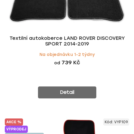
k
u
t
k
ů
t
ů
Textilní autokoberce LAND ROVER DISCOVERY
SPORT 2014-2019
Na objednávku 1-2 týdny
739 Kč
od
Detail
AKCE %
Kód:
VYP109
VÝPRODEJ