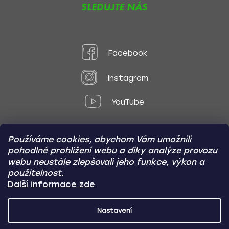
SLEDUJTE NÁS
Facebook
Instagram
YouTube
Používáme cookies, abychom Vám umožnili
Způsoby platby:
pohodlné prohlížení webu a díky analýze provozu
Online
Převod
Dobírka
webu neustále zlepšovali jeho funkce, výkon a
použitelnost.
Způsoby dopravy:
Další informace zde
Nastavení