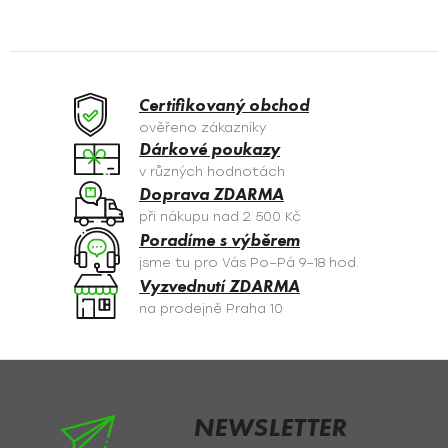
v
l
á
d
a
Certifikovaný obchod
c
ověřeno zákazníky
í
Dárkové poukazy
p
v různých hodnotách
r
Doprava ZDARMA
v
při nákupu nad 2 500 Kč
k
Poradíme s výběrem
y
jsme tu pro Vás Po–Pá 9–18 hod.
v
Vyzvednutí ZDARMA
ý
na prodejně Praha 10
p
i
s
Z
u
á
p
NEWSLETTER