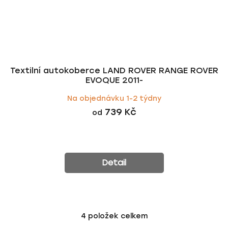
Textilní autokoberce LAND ROVER RANGE ROVER
EVOQUE 2011-
Na objednávku 1-2 týdny
739 Kč
od
Detail
4
položek celkem
O