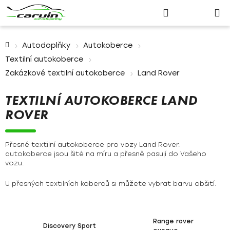
Nákupn
Přejít
Hledat
Přihlášení
na
košík
obsah
Domů
Autodoplňky
Autokoberce
Textilní autokoberce
Zakázkové textilní autokoberce
Land Rover
TEXTILNÍ AUTOKOBERCE LAND
ROVER
Přesné textilní autokoberce pro vozy Land Rover.
autokoberce jsou šité na míru a přesně pasují do Vašeho
vozu.
U přesných textilních koberců si můžete vybrat barvu obšití.
Range rover
Discovery Sport