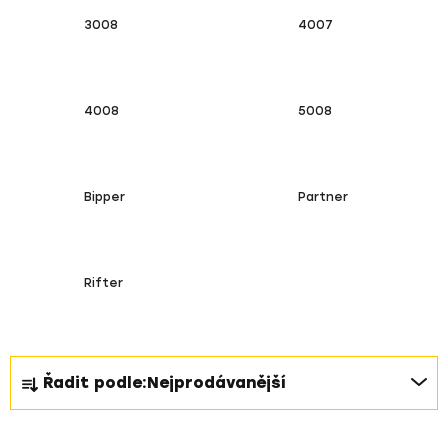
3008
4007
4008
5008
Bipper
Partner
Rifter
Ř
Řadit podle:
Nejprodávanější
a
z
V
e