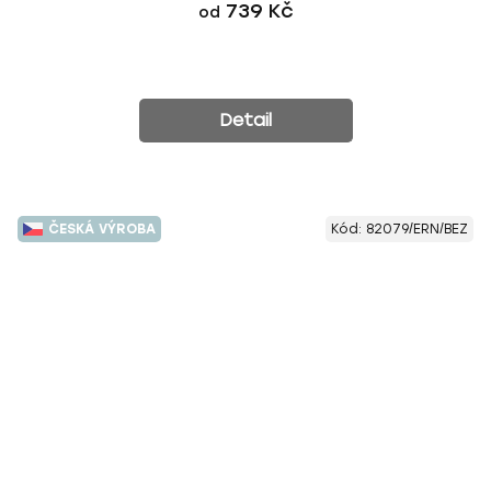
739 Kč
od
Detail
ČESKÁ VÝROBA
Kód:
82079/ERN/BEZ