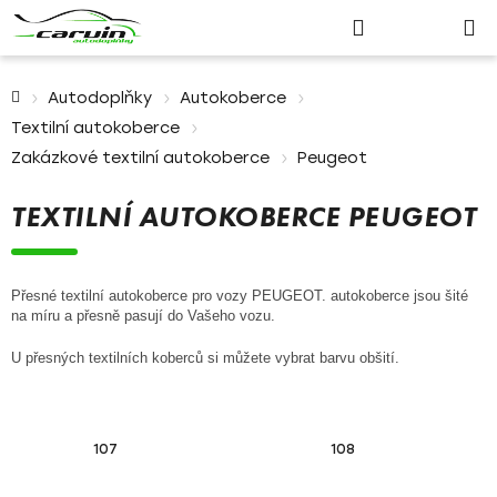
Nákupn
Přejít
Hledat
Přihlášení
na
košík
obsah
Domů
Autodoplňky
Autokoberce
Textilní autokoberce
Zakázkové textilní autokoberce
Peugeot
TEXTILNÍ AUTOKOBERCE PEUGEOT
Přesné textilní autokoberce pro vozy PEUGEOT. autokoberce jsou šité
na míru a přesně pasují do Vašeho vozu.
U přesných textilních koberců si můžete vybrat barvu obšití.
107
108