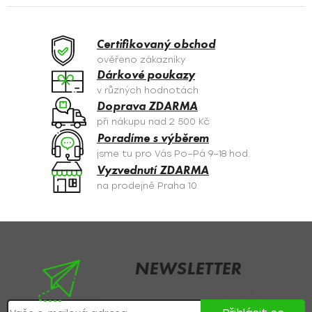
á
d
a
Certifikovaný obchod
c
ověřeno zákazníky
í
Dárkové poukazy
p
v různých hodnotách
r
Doprava ZDARMA
v
při nákupu nad 2 500 Kč
k
Poradíme s výběrem
y
jsme tu pro Vás Po–Pá 9–18 hod.
v
Vyzvednutí ZDARMA
ý
na prodejně Praha 10
p
i
s
Z
u
á
p
NEWSLETTER
a
Nezmeškejte žádné novinky či slevy!
t