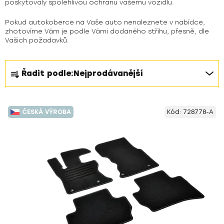
poskytovaly spolehlivou ochranu vašemu vozidlu.
Pokud autokoberce na Vaše auto nenaleznete v nabídce,
zhotovíme Vám je podle Vámi dodaného střihu, přesně, dle
Vašich požadavků.
Ř
Řadit podle:
Nejprodávanější
a
z
V
e
ČESKÁ VÝROBA
Kód:
728778-A
ý
n
p
í
i
p
s
r
p
o
r
d
o
u
d
k
u
t