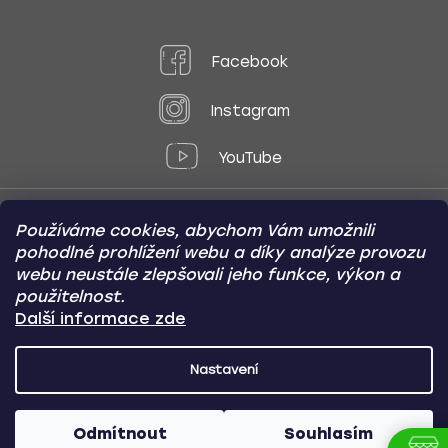
Facebook
Instagram
YouTube
Používáme cookies, abychom Vám umožnili
Způsoby platby:
pohodlné prohlížení webu a díky analýze provozu
Online
Převod
Dobírka
webu neustále zlepšovali jeho funkce, výkon a
použitelnost.
Způsoby dopravy:
Další informace zde
Nastavení
CARVIN AUTODOPLŇKY
Copyright (c) 2012 -
2026
- Všechna
práva vyhrazena
Odmítnout
Souhlasím