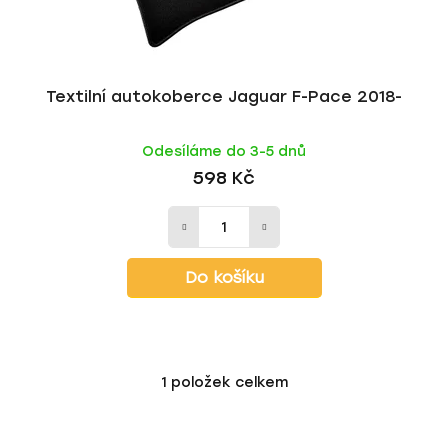
k
ů
t
ů
Textilní autokoberce Jaguar F-Pace 2018-
Odesíláme do 3-5 dnů
598 Kč
Do košíku
1
položek celkem
O
v
l