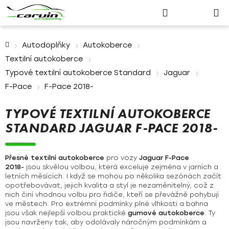
Nákupn
Přejít
Hledat
Přihlášení
na
košík
obsah
Domů
Autodoplňky
Autokoberce
Textilní autokoberce
Typové textilní autokoberce Standard
Jaguar
F-Pace
F-Pace 2018-
TYPOVÉ TEXTILNÍ AUTOKOBERCE
STANDARD JAGUAR F-PACE 2018-
Přesné textilní autokoberce
pro vozy
Jaguar F-Pace
2018-
jsou skvělou volbou, která exceluje zejména v jarních a
letních měsících. I když se mohou po několika sezónách začít
opotřebovávat, jejich kvalita a styl je nezaměnitelný, což z
nich činí vhodnou volbu pro řidiče, kteří se převážně pohybují
ve městech. Pro extrémní podmínky plné vlhkosti a bahna
jsou však nejlepší volbou praktické
gumové autokoberce
. Ty
jsou navrženy tak, aby odolávaly náročným podmínkám a