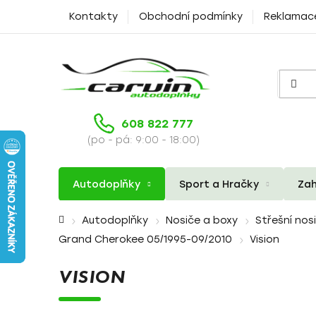
Přejít
Kontakty
Obchodní podmínky
Reklamac
na
obsah
608 822 777
(po - pá: 9:00 - 18:00)
Autodoplňky
Sport a Hračky
Zah
Domů
Autodoplňky
Nosiče a boxy
Střešní nos
Grand Cherokee 05/1995-09/2010
Vision
VISION