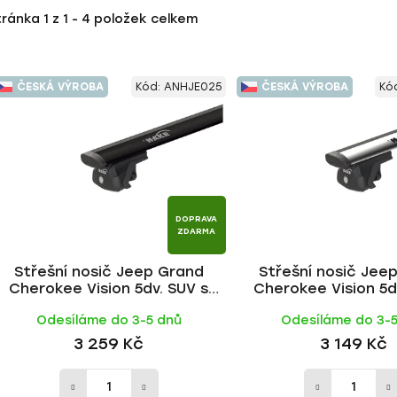
tránka
1
z
1
-
4
položek celkem
ČESKÁ VÝROBA
Kód:
ANHJE025
ČESKÁ VÝROBA
Kó
DOPRAVA
ZDARMA
Střešní nosič Jeep Grand
Střešní nosič Jee
Cherokee Vision 5dv. SUV s
Cherokee Vision 5d
podélníky 2005-2010, WING
podélníky 2005-2010
Odesíláme do 3-5 dnů
Odesíláme do 3-
BLACK tyč | HAKR
tyč | HAKR
3 259 Kč
3 149 Kč