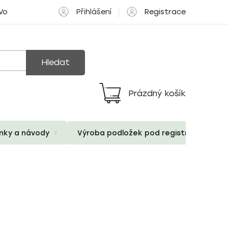
Přihlášení
Registrace
 Volné pozice
Hledat
Prázdný košík
Nákupní
košík
ánky a návody
Výroba podložek pod registrační znač