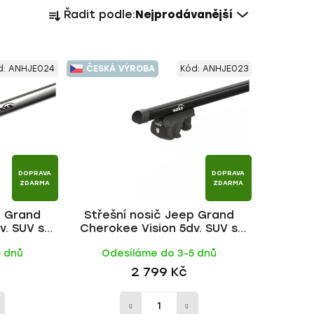
Ř
Řadit podle:
Nejprodávanější
a
z
e
d:
ANHJE024
ČESKÁ VÝROBA
Kód:
ANHJE023
n
í
p
r
o
d
DOPRAVA
DOPRAVA
u
ZDARMA
ZDARMA
k
p Grand
Střešní nosič Jeep Grand
t
v. SUV s
Cherokee Vision 5dv. SUV s
ů
, WING ALU
podélníky 2005-2010, ALU BLACK
5 dnů
Odesíláme do 3-5 dnů
tyč | HAKR
2 799 Kč