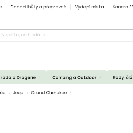
e
Dodací lhůty a přepravné
Výdejní místa
Kariéra /
rada a Drogerie
Camping a Outdoor
Rady, čl
iče
Jeep
Grand Cherokee