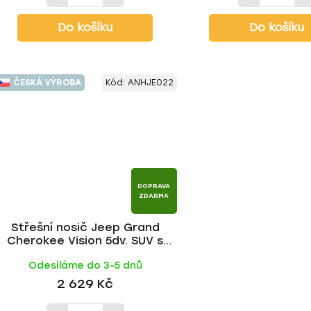
Do košíku
Do košíku
ČESKÁ VÝROBA
Kód:
ANHJE022
DOPRAVA
ZDARMA
Střešní nosič Jeep Grand
Cherokee Vision 5dv. SUV s
podélníky 2005-2010, ALU tyč |
Odesíláme do 3-5 dnů
HAKR
2 629 Kč