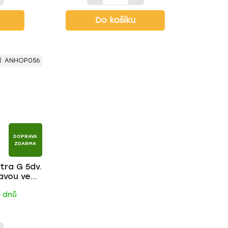
Do košíku
d:
ANHOP056
DOPRAVA
ZDARMA
tra G 5dv.
avou ve
tyč | HAKR
5 dnů