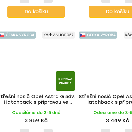
Do košíku
Do košíku
ČESKÁ VÝROBA
Kód:
ANHOP057
ČESKÁ VÝROBA
Kó
DOPRAVA
ZDARMA
třešní nosič Opel Astra G 5dv.
Střešní nosič Opel As
Hatchback s přípravou ve
Hatchback s přípr
střeše 1998-2004, ALU tyč |
střeše 1998-2004, FE 
Odesíláme do 3-5 dnů
Odesíláme do 3-
HAKR
3 869 Kč
3 449 Kč