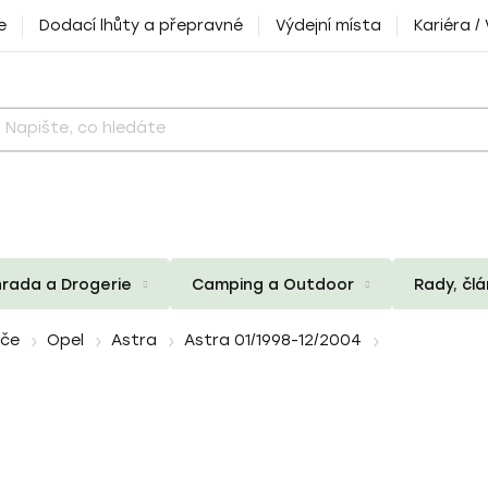
e
Dodací lhůty a přepravné
Výdejní místa
Kariéra /
rada a Drogerie
Camping a Outdoor
Rady, čl
iče
Opel
Astra
Astra 01/1998-12/2004