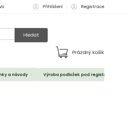
Přihlášení
Registrace
 Volné pozice
Hledat
Prázdný košík
Nákupní
košík
ánky a návody
Výroba podložek pod registrační znač