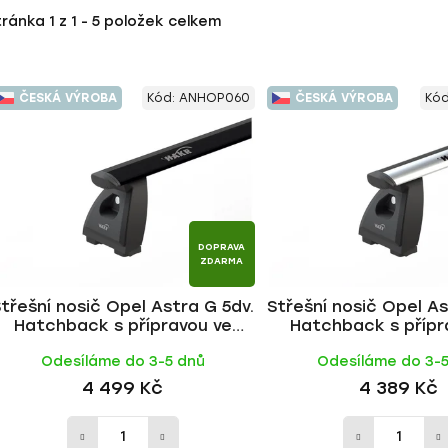
tránka
1
z
1
-
5
položek celkem
ČESKÁ VÝROBA
Kód:
ANHOP060
ČESKÁ VÝROBA
Kó
DOPRAVA
ZDARMA
třešní nosič Opel Astra G 5dv.
Střešní nosič Opel As
Hatchback s přípravou ve
Hatchback s přípr
střeše 1998-2004, WING BLACK
střeše 1998-2004, WI
Odesíláme do 3-5 dnů
Odesíláme do 3-
tyč | HAKR
| HAKR
4 499 Kč
4 389 Kč