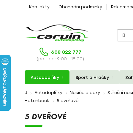
Přejít
Kontakty
Obchodní podmínky
Reklamac
na
obsah
608 822 777
(po - pá: 9:00 - 18:00)
Autodoplňky
Sport a Hračky
Zah
Domů
Autodoplňky
Nosiče a boxy
Střešní nos
Hatchback
5 dveřové
5 DVEŘOVÉ