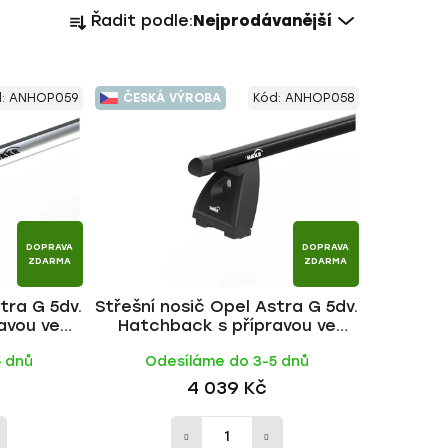
Ř
Řadit podle:
Nejprodávanější
a
z
e
d:
ANHOP059
ČESKÁ VÝROBA
Kód:
ANHOP058
n
í
p
r
o
d
DOPRAVA
DOPRAVA
u
ZDARMA
ZDARMA
k
tra G 5dv.
Střešní nosič Opel Astra G 5dv.
t
avou ve
Hatchback s přípravou ve
ů
NG ALU tyč
střeše 1998-2004, ALU BLACK
5 dnů
Odesíláme do 3-5 dnů
tyč | HAKR
4 039 Kč