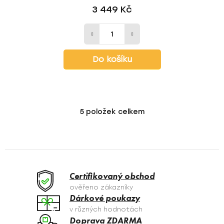
3 449 Kč
Do košíku
5
položek celkem
O
v
l
á
d
a
Certifikovaný obchod
c
ověřeno zákazníky
í
Dárkové poukazy
p
v různých hodnotách
r
Doprava ZDARMA