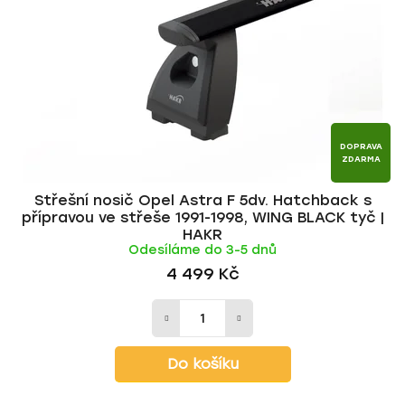
p
o
r
d
o
u
d
k
u
t
k
ů
t
DOPRAVA
ZDARMA
ů
Střešní nosič Opel Astra F 5dv. Hatchback s
přípravou ve střeše 1991-1998, WING BLACK tyč |
HAKR
Odesíláme do 3-5 dnů
4 499 Kč
Do košíku