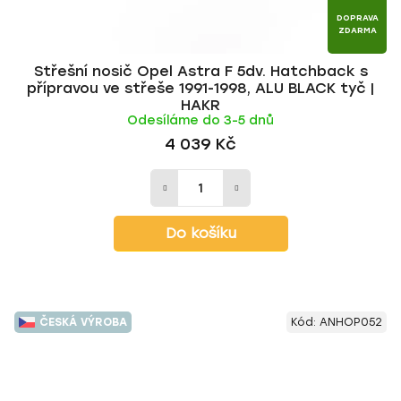
DOPRAVA
ZDARMA
Střešní nosič Opel Astra F 5dv. Hatchback s
přípravou ve střeše 1991-1998, ALU BLACK tyč |
HAKR
Odesíláme do 3-5 dnů
4 039 Kč
Do košíku
ČESKÁ VÝROBA
Kód:
ANHOP052