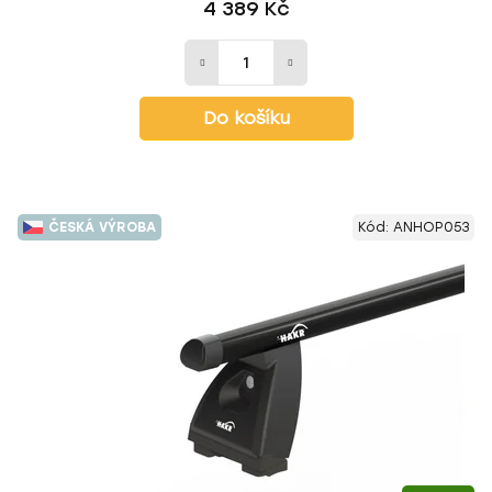
4 389 Kč
Do košíku
ČESKÁ VÝROBA
Kód:
ANHOP053