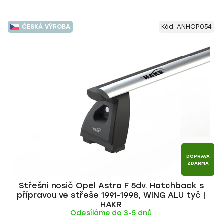
ČESKÁ VÝROBA
Kód:
ANHOP054
DOPRAVA
ZDARMA
Střešní nosič Opel Astra F 5dv. Hatchback s
přípravou ve střeše 1991-1998, WING ALU tyč |
HAKR
Odesíláme do 3-5 dnů