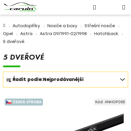
Nákupn
Přejít
Hledat
Přihlášení
na
košík
obsah
Domů
Autodoplňky
Nosiče a boxy
Střešní nosiče
Opel
Astra
Astra 09/1991-02/1998
Hatchback
5 dveřové
5 DVEŘOVÉ
Ř
Řadit podle:
Nejprodávanější
a
z
V
e
ČESKÁ VÝROBA
Kód:
ANHOP055
ý
n
p
í
i
p
s
r