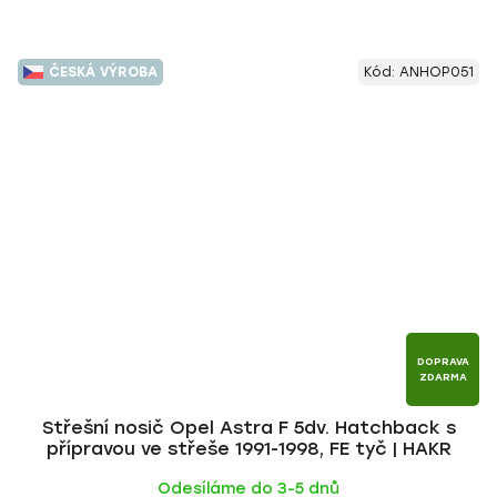
ČESKÁ VÝROBA
Kód:
ANHOP051
DOPRAVA
ZDARMA
Střešní nosič Opel Astra F 5dv. Hatchback s
přípravou ve střeše 1991-1998, FE tyč | HAKR
Odesíláme do 3-5 dnů