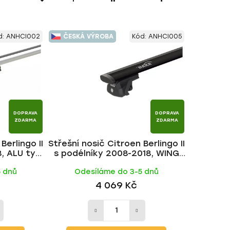
a
z
e
d:
ANHCI002
ČESKÁ VÝROBA
Kód:
ANHCI005
n
í
p
r
o
d
DOPRAVA
DOPRAVA
u
ZDARMA
ZDARMA
k
Berlingo II
Střešní nosič Citroen Berlingo II
t
, ALU tyč |
s podélníky 2008-2018, WING
ů
BLACK tyč | HAKR
5 dnů
Odesíláme do 3-5 dnů
4 069 Kč