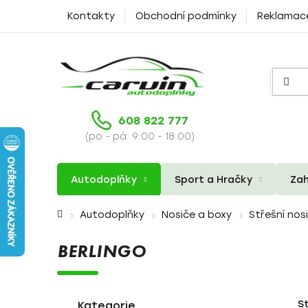
Přejít
Kontakty
Obchodní podmínky
Reklamac
na
obsah
608 822 777
(po - pá: 9:00 - 18:00)
Autodoplňky
Sport a Hračky
Zah
Domů
Autodoplňky
Nosiče a boxy
Střešní nos
BERLINGO
P
K
Přeskočit
S
a