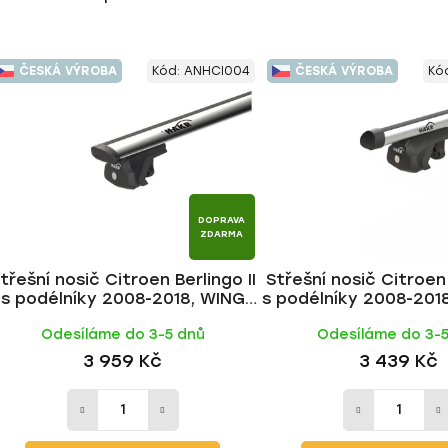
ČESKÁ VÝROBA
Kód:
ANHCI004
ČESKÁ VÝROBA
Kó
DOPRAVA
ZDARMA
třešní nosič Citroen Berlingo II
Střešní nosič Citroen 
s podélníky 2008-2018, WING
s podélníky 2008-2018
ALU tyč | HAKR
HAKR
Odesíláme do 3-5 dnů
Odesíláme do 3-
3 959 Kč
3 439 Kč