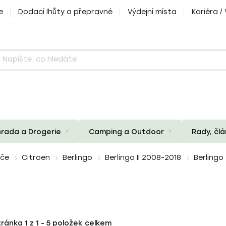
e
Dodací lhůty a přepravné
Výdejní místa
Kariéra /
rada a Drogerie
Camping a Outdoor
Rady, čl
iče
Citroen
Berlingo
Berlingo II 2008-2018
Berlingo
tránka
1
z
1
-
5
položek celkem