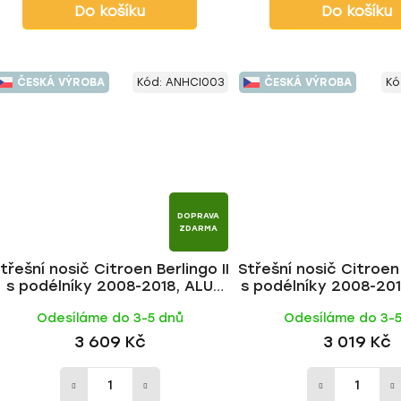
Do košíku
Do košíku
ČESKÁ VÝROBA
Kód:
ANHCI003
ČESKÁ VÝROBA
Kó
DOPRAVA
ZDARMA
třešní nosič Citroen Berlingo II
Střešní nosič Citroen 
s podélníky 2008-2018, ALU
s podélníky 2008-2018
BLACK tyč | HAKR
HAKR
Odesíláme do 3-5 dnů
Odesíláme do 3-
3 609 Kč
3 019 Kč