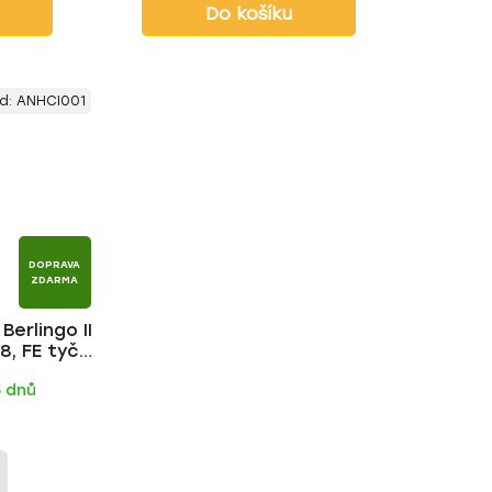
Do košíku
d:
ANHCI001
DOPRAVA
ZDARMA
Berlingo II
, FE tyč |
5 dnů