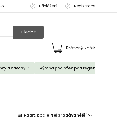
Přihlášení
Registrace
 Volné pozice
Hledat
Prázdný košík
Nákupní
košík
ánky a návody
Výroba podložek pod registrační znač
Ř
Řadit podle:
Nejprodávanější