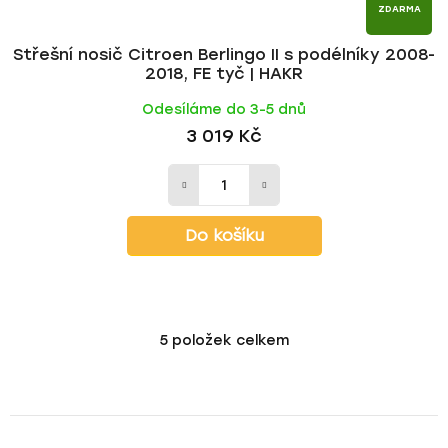
ZDARMA
Střešní nosič Citroen Berlingo II s podélníky 2008-
2018, FE tyč | HAKR
Odesíláme do 3-5 dnů
3 019 Kč
Do košíku
5
položek celkem
O
v
l
á
d