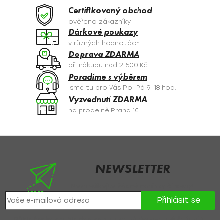
a
Certifikovaný obchod
c
ověřeno zákazníky
í
Dárkové poukazy
p
v různých hodnotách
r
Doprava ZDARMA
v
při nákupu nad 2 500 Kč
k
Poradíme s výběrem
y
jsme tu pro Vás Po–Pá 9–18 hod.
v
Vyzvednutí ZDARMA
ý
na prodejně Praha 10
p
i
s
Z
u
á
p
NEWSLETTER
a
Nezmeškejte žádné novinky či slevy!
t
Přihlásit se
í
Přihlášením souhlasíte se
zpracováním osobních údajů
.