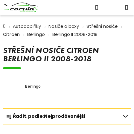
Nákupn
Přejít
Hledat
Přihlášení
na
košík
obsah
Domů
Autodoplňky
Nosiče a boxy
Střešní nosiče
Citroen
Berlingo
Berlingo II 2008-2018
STŘEŠNÍ NOSIČE CITROEN
BERLINGO II 2008-2018
Berlingo
Ř
Řadit podle:
Nejprodávanější
a
z