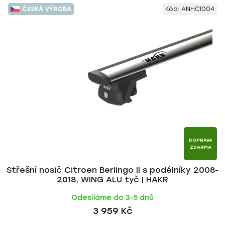
V
e
ČESKÁ VÝROBA
Kód:
ANHCI004
ý
n
p
í
i
p
s
r
p
o
r
d
o
u
d
k
u
t
k
ů
t
DOPRAVA
ZDARMA
ů
Střešní nosič Citroen Berlingo II s podélníky 2008-
2018, WING ALU tyč | HAKR
Odesíláme do 3-5 dnů
3 959 Kč