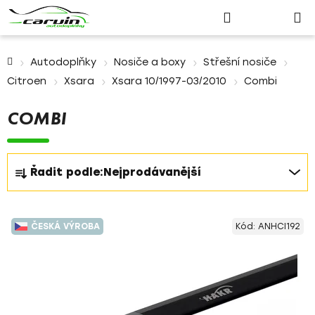
Nákupn
Přejít
Hledat
Přihlášení
na
košík
obsah
Domů
Autodoplňky
Nosiče a boxy
Střešní nosiče
Citroen
Xsara
Xsara 10/1997-03/2010
Combi
COMBI
Ř
Řadit podle:
Nejprodávanější
a
z
V
e
ČESKÁ VÝROBA
Kód:
ANHCI192
ý
n
p
í
i
p
s
r
p
o