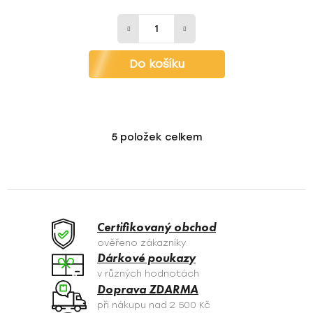
Do košíku
5
položek celkem
O
v
l
á
d
a
Certifikovaný obchod
c
ověřeno zákazníky
í
Dárkové poukazy
p
v různých hodnotách
r
Doprava ZDARMA
v
při nákupu nad 2 500 Kč