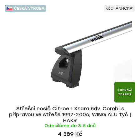
ČESKÁ VÝROBA
Kód:
ANHCI191
DOPRAVA
ZDARMA
Střešní nosič Citroen Xsara 5dv. Combi s
přípravou ve střeše 1997-2006, WING ALU tyč |
HAKR
Odesíláme do 3-5 dnů
4 389 Kč