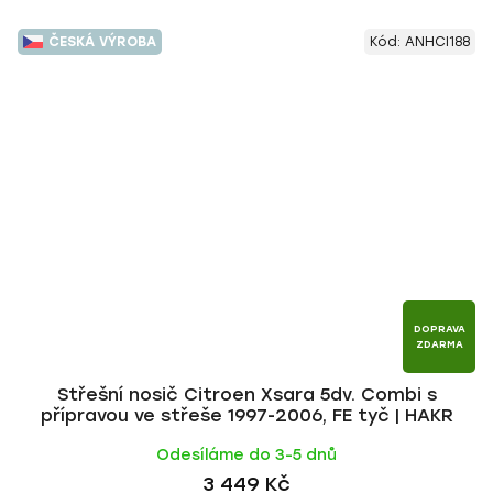
ČESKÁ VÝROBA
Kód:
ANHCI188
DOPRAVA
ZDARMA
Střešní nosič Citroen Xsara 5dv. Combi s
přípravou ve střeše 1997-2006, FE tyč | HAKR
Odesíláme do 3-5 dnů
3 449 Kč