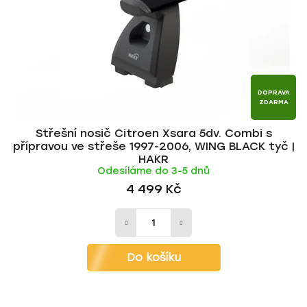
r
d
o
u
d
k
u
t
k
ů
t
DOPRAVA
ZDARMA
ů
Střešní nosič Citroen Xsara 5dv. Combi s
přípravou ve střeše 1997-2006, WING BLACK tyč |
HAKR
Odesíláme do 3-5 dnů
4 499 Kč
Do košíku