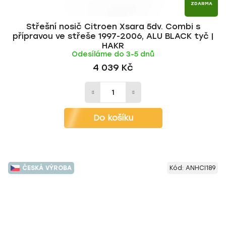
ZDARMA
Střešní nosič Citroen Xsara 5dv. Combi s
přípravou ve střeše 1997-2006, ALU BLACK tyč |
HAKR
Odesíláme do 3-5 dnů
4 039 Kč
Do košíku
ČESKÁ VÝROBA
Kód:
ANHCI189