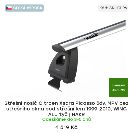
ČESKÁ VÝROBA
Kód:
ANHCI196
DOPRAVA
ZDARMA
Střešní nosič Citroen Xsara Picasso 5dv. MPV bez
střešního okna pod střešní lem 1999-2010, WING
ALU tyč | HAKR
Odesíláme do 3-5 dnů
4 519 Kč