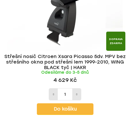
r
d
o
u
d
k
u
t
k
ů
t
DOPRAVA
ZDARMA
ů
Střešní nosič Citroen Xsara Picasso 5dv. MPV bez
střešního okna pod střešní lem 1999-2010, WING
BLACK tyč | HAKR
Odesíláme do 3-5 dnů
4 629 Kč
Do košíku