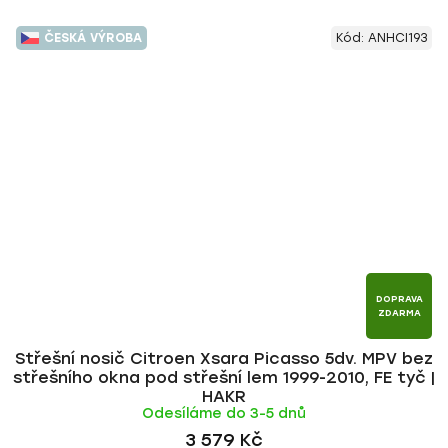
ČESKÁ VÝROBA
Kód:
ANHCI193
DOPRAVA
ZDARMA
Střešní nosič Citroen Xsara Picasso 5dv. MPV bez
střešního okna pod střešní lem 1999-2010, FE tyč |
HAKR
Odesíláme do 3-5 dnů
3 579 Kč