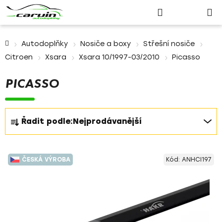
Nákupn
Přejít
Hledat
Přihlášení
na
košík
obsah
Domů
Autodoplňky
Nosiče a boxy
Střešní nosiče
Citroen
Xsara
Xsara 10/1997-03/2010
Picasso
PICASSO
Ř
Řadit podle:
Nejprodávanější
a
z
V
e
ČESKÁ VÝROBA
Kód:
ANHCI197
ý
n
p
í
i
p
s
r
p
o