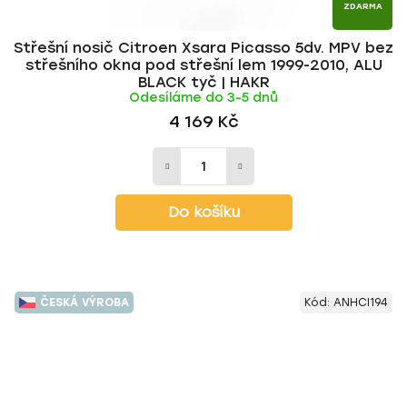
ZDARMA
Střešní nosič Citroen Xsara Picasso 5dv. MPV bez
střešního okna pod střešní lem 1999-2010, ALU
BLACK tyč | HAKR
Odesíláme do 3-5 dnů
4 169 Kč
Do košíku
ČESKÁ VÝROBA
Kód:
ANHCI194