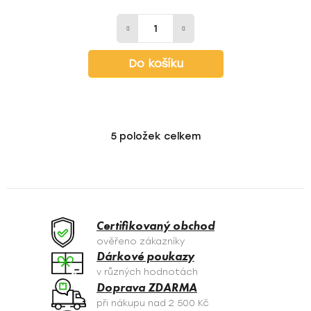
Do košíku
5
položek celkem
O
v
l
á
d
a
Certifikovaný obchod
c
ověřeno zákazníky
í
Dárkové poukazy
p
v různých hodnotách
r
Doprava ZDARMA
v
při nákupu nad 2 500 Kč