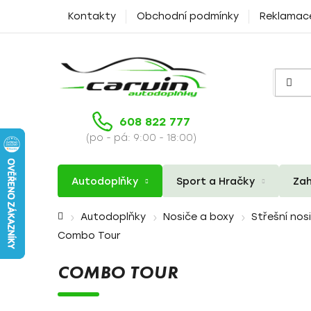
Přejít
Kontakty
Obchodní podmínky
Reklamac
na
obsah
608 822 777
(po - pá: 9:00 - 18:00)
Autodoplňky
Sport a Hračky
Zah
Domů
Autodoplňky
Nosiče a boxy
Střešní nos
Combo Tour
COMBO TOUR