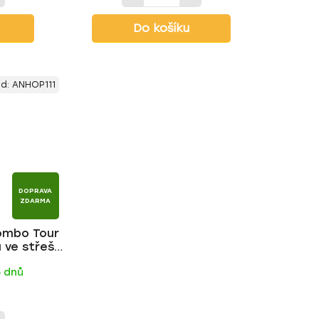
Do košíku
ód:
ANHOP111
DOPRAVA
ZDARMA
Combo Tour
u ve střeše
 | HAKR
5 dnů