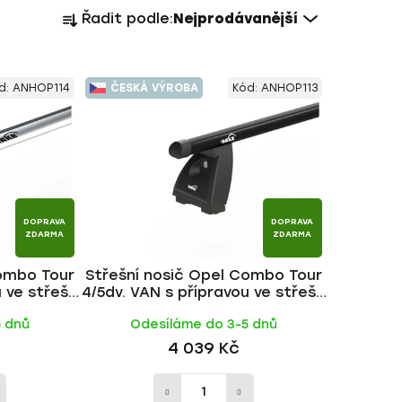
Ř
Řadit podle:
Nejprodávanější
a
z
e
d:
ANHOP114
ČESKÁ VÝROBA
Kód:
ANHOP113
n
í
p
r
o
d
DOPRAVA
DOPRAVA
u
ZDARMA
ZDARMA
k
Combo Tour
Střešní nosič Opel Combo Tour
t
u ve střeše
4/5dv. VAN s přípravou ve střeše
ů
tyč | HAKR
2002-2011, ALU BLACK tyč |
5 dnů
Odesíláme do 3-5 dnů
HAKR
4 039 Kč