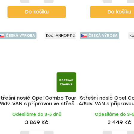
Do košíku
Do košíku
ČESKÁ VÝROBA
Kód:
ANHOP112
ČESKÁ VÝROBA
K
DOPRAVA
ZDARMA
Střešní nosič Opel Combo Tour
Střešní nosič Opel 
/5dv. VAN s přípravou ve střeše
4/5dv. VAN s přípravo
2002-2011, ALU tyč | HAKR
2002-2011, FE tyč
Odesíláme do 3-5 dnů
Odesíláme do 3-
3 869 Kč
3 449 Kč