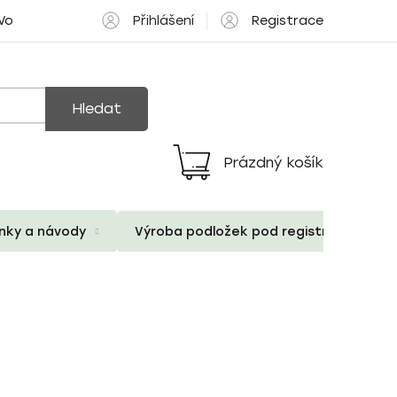
Přihlášení
Registrace
 Volné pozice
Hledat
Prázdný košík
Nákupní
košík
ánky a návody
Výroba podložek pod registrační znač