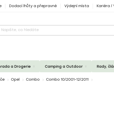
e
Dodací lhůty a přepravné
Výdejní místa
Kariéra /
rada a Drogerie
Camping a Outdoor
Rady, čl
iče
Opel
Combo
Combo 10/2001-12/2011