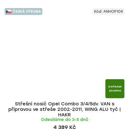
ČESKÁ VÝROBA
Kód:
ANHOP104
DOPRAVA
ZDARMA
Střešní nosič Opel Combo 3/4/5dv. VAN s
přípravou ve střeše 2002-2011, WING ALU tyč |
HAKR
Odesíláme do 3-5 dnů
4 389 Kč