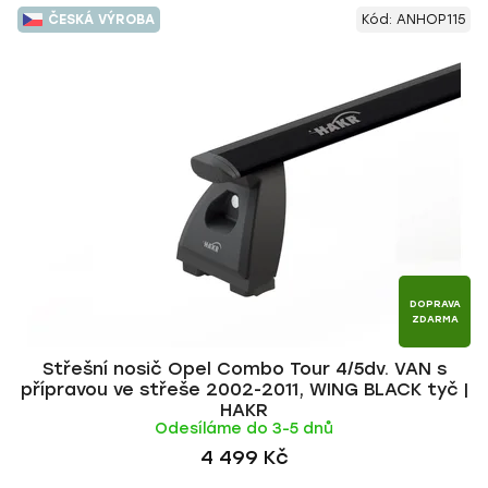
V
e
ČESKÁ VÝROBA
Kód:
ANHOP115
ý
n
p
í
i
p
s
r
p
o
r
d
o
u
d
k
u
t
k
ů
t
DOPRAVA
ZDARMA
ů
Střešní nosič Opel Combo Tour 4/5dv. VAN s
přípravou ve střeše 2002-2011, WING BLACK tyč |
HAKR
Odesíláme do 3-5 dnů
4 499 Kč