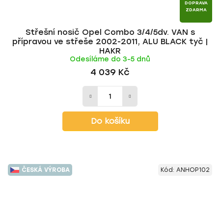
DOPRAVA
ZDARMA
Střešní nosič Opel Combo 3/4/5dv. VAN s
přípravou ve střeše 2002-2011, ALU BLACK tyč |
HAKR
Odesíláme do 3-5 dnů
4 039 Kč
Do košíku
ČESKÁ VÝROBA
Kód:
ANHOP102