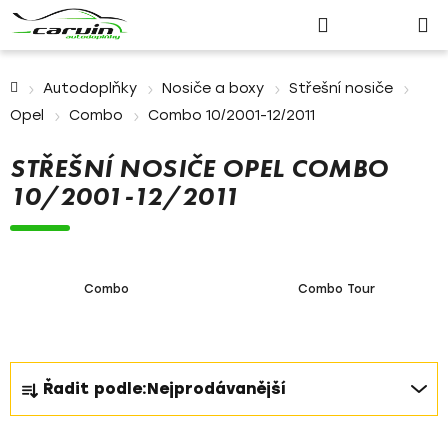
Nákupn
Přejít
Hledat
Přihlášení
na
košík
obsah
Domů
Autodoplňky
Nosiče a boxy
Střešní nosiče
Opel
Combo
Combo 10/2001-12/2011
STŘEŠNÍ NOSIČE OPEL COMBO
10/2001-12/2011
Combo
Combo Tour
Ř
Řadit podle:
Nejprodávanější
a
z