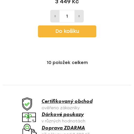
3 449 Kč
Do košíku
10
položek celkem
O
v
l
á
d
a
Certifikovaný obchod
c
ověřeno zákazníky
í
Dárkové poukazy
p
v různých hodnotách
r
Doprava ZDARMA
v