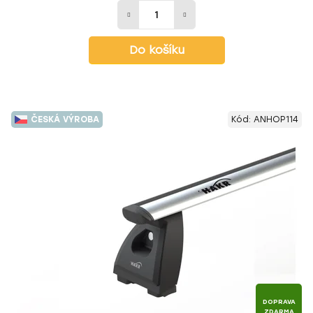
Do košíku
ČESKÁ VÝROBA
Kód:
ANHOP114
DOPRAVA
ZDARMA