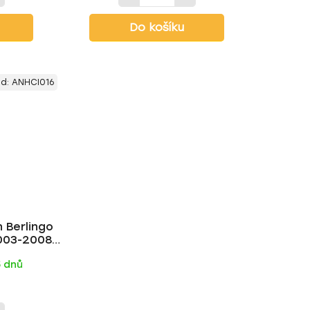
Do košíku
ód:
ANHCI016
n Berlingo
003-2008,
R
5 dnů