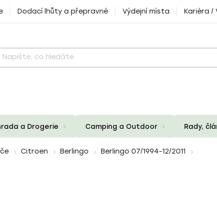
e
Dodací lhůty a přepravné
Výdejní místa
Kariéra /
rada a Drogerie
Camping a Outdoor
Rady, čl
iče
Citroen
Berlingo
Berlingo 07/1994-12/2011