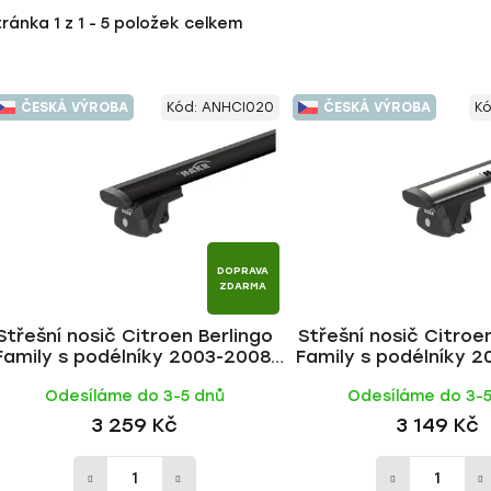
tránka
1
z
1
-
5
položek celkem
ČESKÁ VÝROBA
Kód:
ANHCI020
ČESKÁ VÝROBA
K
DOPRAVA
ZDARMA
Střešní nosič Citroen Berlingo
Střešní nosič Citroe
Family s podélníky 2003-2008,
Family s podélníky 2
WING BLACK tyč | HAKR
WING ALU tyč |
Odesíláme do 3-5 dnů
Odesíláme do 3-
3 259 Kč
3 149 Kč