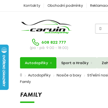
Přejít
Kontakty
Obchodní podmínky
Reklamac
na
obsah
608 822 777
(po - pá: 9:00 - 18:00)
Autodoplňky
Sport a Hračky
Zah
Domů
Autodoplňky
Nosiče a boxy
Střešní nos
Family
FAMILY