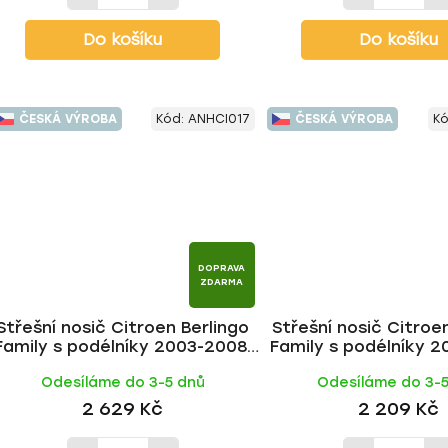
Do košíku
Do košíku
ČESKÁ VÝROBA
Kód:
ANHCI017
ČESKÁ VÝROBA
K
DOPRAVA
ZDARMA
Střešní nosič Citroen Berlingo
Střešní nosič Citroe
Family s podélníky 2003-2008,
Family s podélníky 2
ALU tyč | HAKR
FE tyč | HAK
Odesíláme do 3-5 dnů
Odesíláme do 3-
2 629 Kč
2 209 Kč