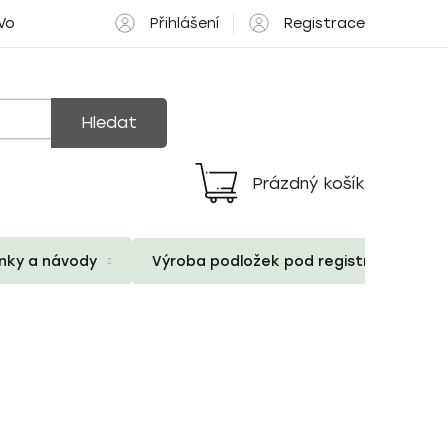
Přihlášení
Registrace
 Volné pozice
Hledat
Prázdný košík
Nákupní
košík
ánky a návody
Výroba podložek pod registrační znač