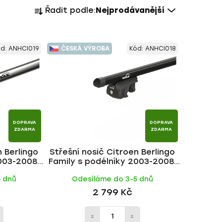
Ř
Řadit podle:
Nejprodávanější
a
z
e
ód:
ANHCI019
ČESKÁ VÝROBA
Kód:
ANHCI018
n
í
p
r
o
d
DOPRAVA
DOPRAVA
u
ZDARMA
ZDARMA
k
n Berlingo
Střešní nosič Citroen Berlingo
t
003-2008,
Family s podélníky 2003-2008,
ů
 HAKR
ALU BLACK tyč | HAKR
5 dnů
Odesíláme do 3-5 dnů
2 799 Kč