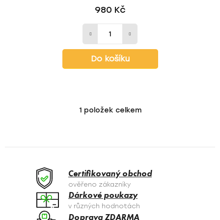
980 Kč
Do košíku
1
položek celkem
O
v
l
á
d
a
Certifikovaný obchod
c
ověřeno zákazníky
í
Dárkové poukazy
p
v různých hodnotách
r
Doprava ZDARMA