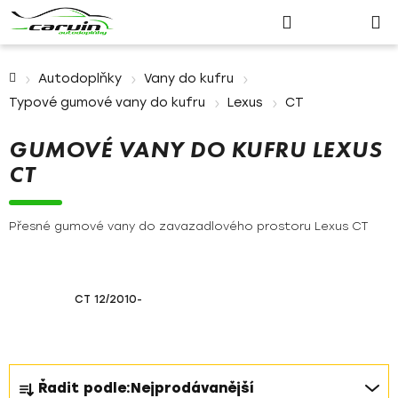
Nákupn
Přejít
Hledat
Přihlášení
na
košík
obsah
Domů
Autodoplňky
Vany do kufru
Typové gumové vany do kufru
Lexus
CT
GUMOVÉ VANY DO KUFRU LEXUS
CT
Přesné gumové vany do zavazadlového prostoru Lexus CT
CT 12/2010-
Ř
Řadit podle:
Nejprodávanější
a