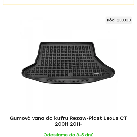
z
V
e
Kód:
233303
ý
n
p
í
i
p
s
r
p
o
r
d
o
u
d
k
u
t
k
ů
t
ů
Gumová vana do kufru Rezaw-Plast Lexus CT
200H 2011-
Odesíláme do 3-5 dnů