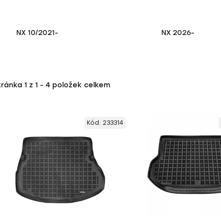
NX 10/2021-
NX 2026-
tránka
1
z
1
-
4
položek celkem
Kód:
233314