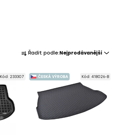
Ř
Řadit podle:
Nejprodávanější
a
z
e
Kód:
233307
ČESKÁ VÝROBA
Kód:
418026-B
n
í
p
r
o
d
u
k