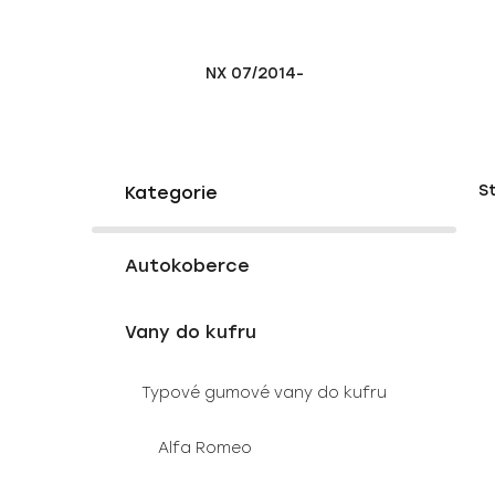
NX 07/2014-
P
K
Přeskočit
S
a
o
kategorie
t
s
e
V
t
g
Autokoberce
ý
r
o
p
a
r
Vany do kufru
i
i
n
e
s
n
Typové gumové vany do kufru
p
í
r
p
Alfa Romeo
o
a
d
n