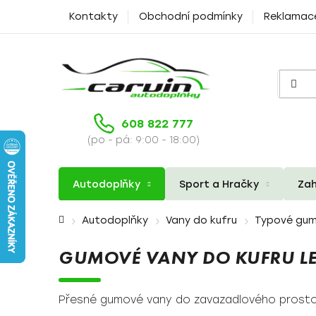
Přejít
Kontakty
Obchodní podmínky
Reklamac
na
obsah
608 822 777
(po - pá: 9:00 - 18:00)
Autodoplňky
Sport a Hračky
Zah
Domů
Autodoplňky
Vany do kufru
Typové gum
GUMOVÉ VANY DO KUFRU L
Přesné gumové vany do zavazadlového prosto