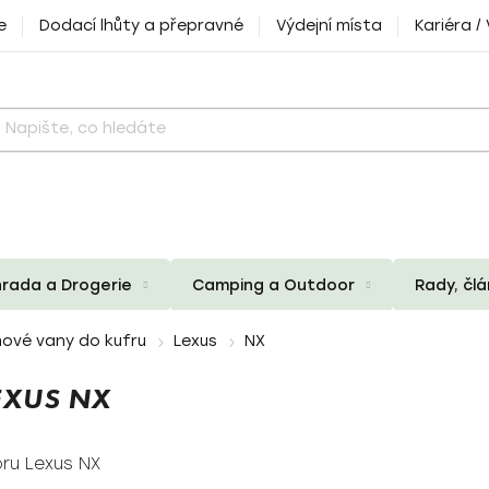
e
Dodací lhůty a přepravné
Výdejní místa
Kariéra /
rada a Drogerie
Camping a Outdoor
Rady, čl
ové vany do kufru
Lexus
NX
EXUS NX
ru Lexus NX