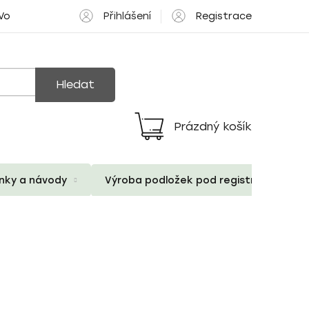
Přihlášení
Registrace
 Volné pozice
Hledat
Prázdný košík
Nákupní
košík
ánky a návody
Výroba podložek pod registrační znač