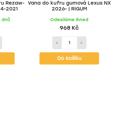
ru Rezaw-
Vana do kufru gumová Lexus NX
t
14-2021
2026- | RIGUM
ů
5 dnů
Odesíláme ihned
968 Kč
Do košíku