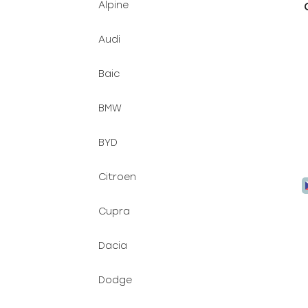
Alpine
u
e
k
l
Audi
t
ů
Baic
BMW
BYD
Citroen
Cupra
Dacia
Dodge