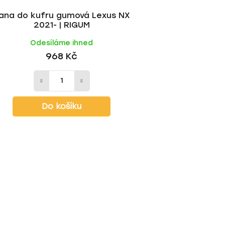
ana do kufru gumová Lexus NX
2021- | RIGUM
Odesíláme ihned
968 Kč
Do košíku
O
v
l
á
d
a
c