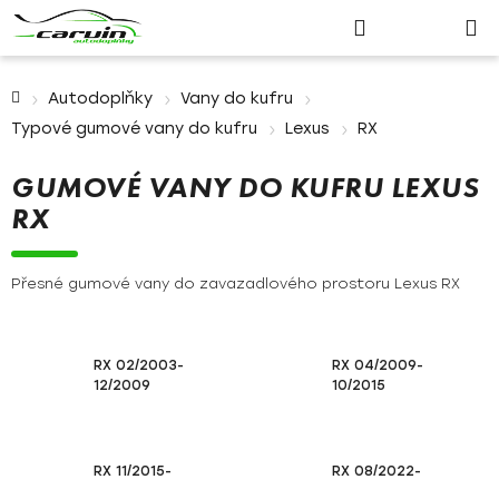
Nákupn
Přejít
Hledat
Přihlášení
na
košík
obsah
Domů
Autodoplňky
Vany do kufru
Typové gumové vany do kufru
Lexus
RX
GUMOVÉ VANY DO KUFRU LEXUS
RX
Přesné gumové vany do zavazadlového prostoru Lexus RX
RX 02/2003-
RX 04/2009-
12/2009
10/2015
RX 11/2015-
RX 08/2022-