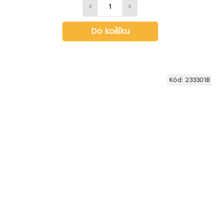
Do košíku
Kód:
233301B