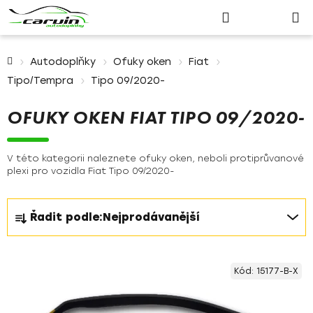
Nákupn
Přejít
Hledat
Přihlášení
na
košík
obsah
Domů
Autodoplňky
Ofuky oken
Fiat
Tipo/Tempra
Tipo 09/2020-
OFUKY OKEN FIAT TIPO 09/2020-
V této kategorii naleznete ofuky oken, neboli protiprůvanové
plexi pro vozidla Fiat Tipo 09/2020-
Ř
Řadit podle:
Nejprodávanější
a
z
V
e
Kód:
15177-B-X
ý
n
p
í