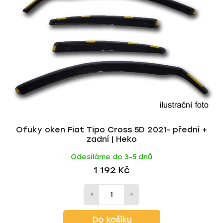
i
p
s
r
p
o
r
d
o
u
d
k
u
t
k
ů
t
ů
Ofuky oken Fiat Tipo Cross 5D 2021- přední +
zadní | Heko
Odesíláme do 3-5 dnů
1 192 Kč
Do košíku