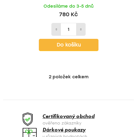
Odesíláme do 3-5 dnů
780 Kč
Do košíku
2
položek celkem
O
v
l
á
d
a
Certifikovaný obchod
c
ověřeno zákazníky
í
Dárkové poukazy
p
v různých hodnotách