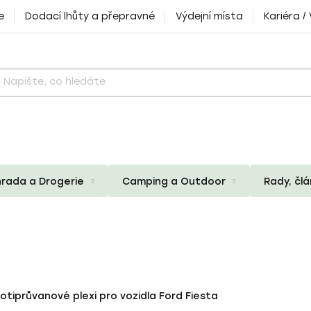
e
Dodací lhůty a přepravné
Výdejní místa
Kariéra /
rada a Drogerie
Camping a Outdoor
Rady, čl
otiprůvanové plexi pro vozidla Ford Fiesta