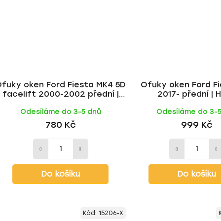
fuky oken Ford Fiesta MK4 5D
Ofuky oken Ford F
facelift 2000-2002 přední |
2017- přední | 
Heko
Odesíláme do 3-5 dnů
Odesíláme do 3-
780 Kč
999 Kč
Do košíku
Do košíku
Kód:
15206-X