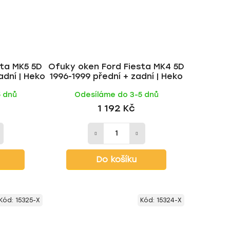
sta MK5 5D
Ofuky oken Ford Fiesta MK4 5D
dní | Heko
1996-1999 přední + zadní | Heko
5 dnů
Odesíláme do 3-5 dnů
1 192 Kč
Do košíku
Kód:
15325-X
Kód:
15324-X