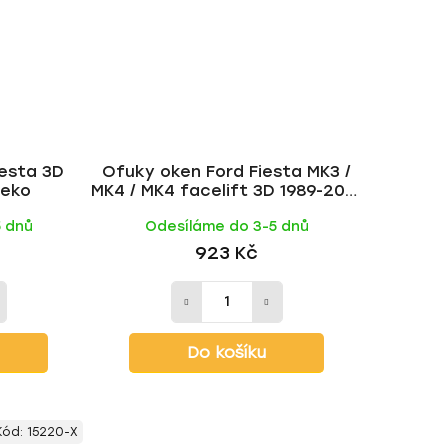
iesta 3D
Ofuky oken Ford Fiesta MK3 /
Heko
MK4 / MK4 facelift 3D 1989-2001
přední | Heko
5 dnů
Odesíláme do 3-5 dnů
923 Kč
Do košíku
Kód:
15220-X