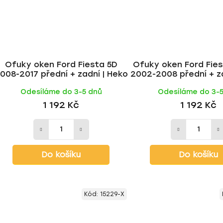
Ofuky oken Ford Fiesta 5D
Ofuky oken Ford Fie
008-2017 přední + zadní | Heko
2002-2008 přední + za
Odesíláme do 3-5 dnů
Odesíláme do 3-
1 192 Kč
1 192 Kč
Do košíku
Do košíku
Kód:
15229-X