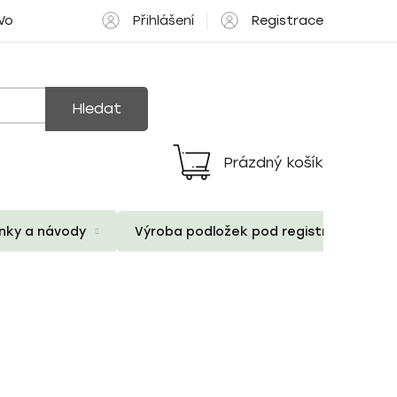
Přihlášení
Registrace
 Volné pozice
Hledat
Prázdný košík
Nákupní
košík
ánky a návody
Výroba podložek pod registrační znač