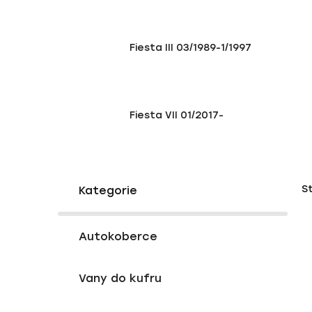
Fiesta III 03/1989-1/1997
Fiesta VII 01/2017-
P
K
Přeskočit
S
a
o
kategorie
t
s
e
V
t
g
Autokoberce
ý
r
o
p
a
r
Vany do kufru
i
i
n
e
s
n