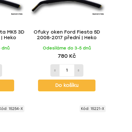
o
d
u
k
sta MK5 3D
Ofuky oken Ford Fiesta 5D
t
 | Heko
2008-2017 přední | Heko
ů
5 dnů
Odesíláme do 3-5 dnů
780 Kč
Do košíku
Kód:
15254-X
Kód:
15221-X