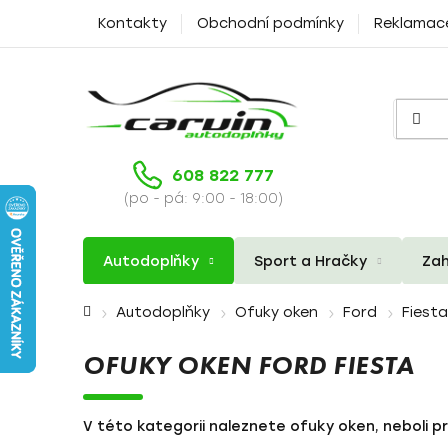
Přejít
Kontakty
Obchodní podmínky
Reklamac
na
obsah
608 822 777
(po - pá: 9:00 - 18:00)
Autodoplňky
Sport a Hračky
Zah
Domů
Autodoplňky
Ofuky oken
Ford
Fiesta
OFUKY OKEN FORD FIESTA
V této kategorii naleznete ofuky oken, neboli pr