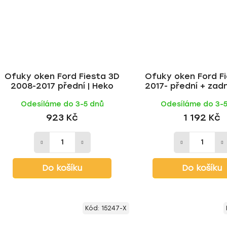
Ofuky oken Ford Fiesta 3D
Ofuky oken Ford F
2008-2017 přední | Heko
2017- přední + zadn
Odesíláme do 3-5 dnů
Odesíláme do 3-
923 Kč
1 192 Kč
Do košíku
Do košíku
Kód:
15247-X