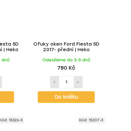
iesta 5D
Ofuky oken Ford Fiesta 5D
í | Heko
2017- přední | Heko
5 dnů
Odesíláme do 3-5 dnů
780 Kč
Do košíku
Kód:
15326-X
Kód:
15207-X