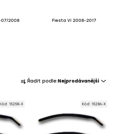
1-07/2008
Fiesta VI 2008-2017
Ř
Řadit podle:
Nejprodávanější
a
z
e
Kód:
15258-X
Kód:
15286-X
n
í
p
r