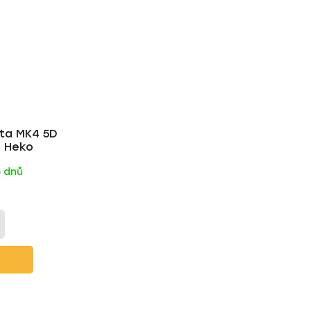
sta MK4 5D
| Heko
5 dnů