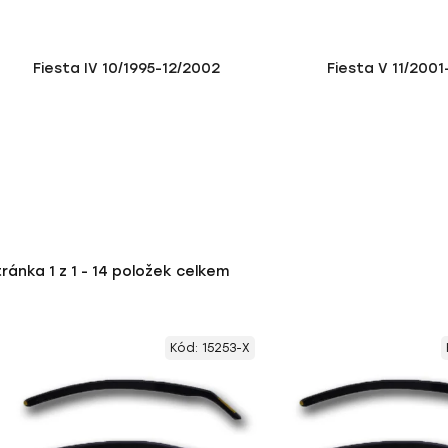
Fiesta IV 10/1995-12/2002
Fiesta V 11/200
tránka
1
z
1
-
14
položek celkem
Kód:
15253-X