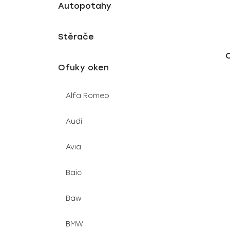
p
í
Autopotahy
r
p
o
a
Stěrače
d
n
u
e
Ofuky oken
k
l
t
Alfa Romeo
ů
Audi
Avia
Baic
Baw
BMW