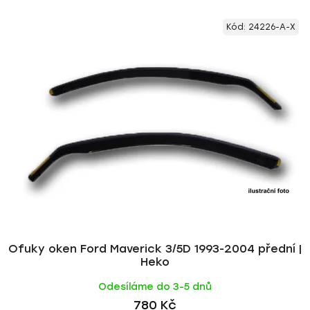
V
e
Kód:
24226-A-X
ý
n
p
í
i
p
s
r
p
o
r
d
o
u
d
k
u
t
k
ů
t
ů
Ofuky oken Ford Maverick 3/5D 1993-2004 přední |
Heko
Odesíláme do 3-5 dnů
780 Kč