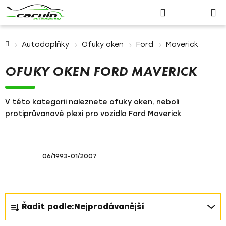
Nákupn
Přejít
Hledat
Přihlášení
na
košík
obsah
Domů
Autodoplňky
Ofuky oken
Ford
Maverick
OFUKY OKEN FORD MAVERICK
V této kategorii naleznete ofuky oken, neboli
protiprůvanové plexi pro vozidla Ford Maverick
06/1993-01/2007
Ř
Řadit podle:
Nejprodávanější
a
z