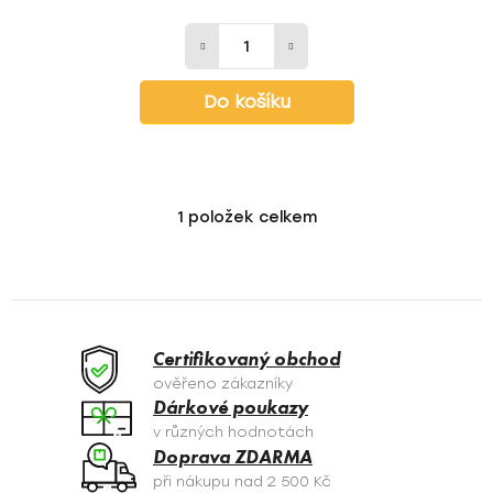
Do košíku
1
položek celkem
O
v
l
á
d
a
Certifikovaný obchod
c
ověřeno zákazníky
í
Dárkové poukazy
p
v různých hodnotách
r
Doprava ZDARMA
v
při nákupu nad 2 500 Kč